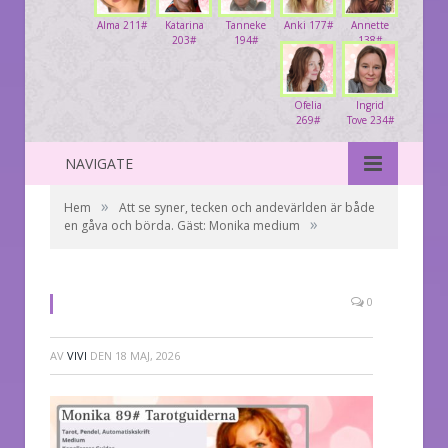
Alma 211#
Katarina
Tanneke
Anki 177#
Annette
203#
194#
138#
Ofelia
Ingrid
269#
Tove 234#
NAVIGATE
»
Hem
Att se syner, tecken och andevärlden är både
»
en gåva och börda. Gäst: Monika medium
0
AV
VIVI
DEN
18 MAJ, 2026