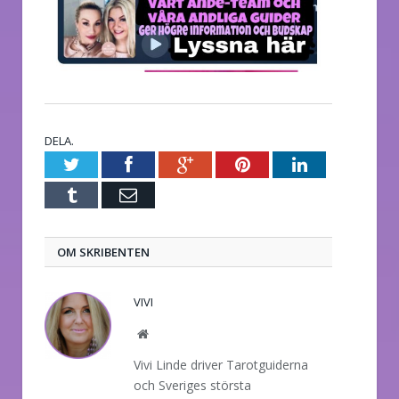
DELA.
Twitter
Facebook
Google+
Pinterest
LinkedIn
Tumblr
E-
post
OM SKRIBENTEN
VIVI
Website
Vivi Linde driver Tarotguiderna
och Sveriges största