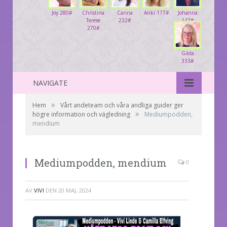
Joy 280#
Christina
Carina
Anki 177#
Johanna
Terese
232#
142#
270#
Gilda
333#
NAVIGATE
»
Hem
Vårt andeteam och våra andliga guider ger
»
högre information och vägledning
Mediumpodden,
mendium
Mediumpodden, mendium
0
AV
VIVI
DEN
20 MAJ, 2024