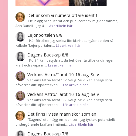
Det är som vi numera oftare identif
͏ Ett inlägg producerat och publicerat av mig densamma,
Ann Danell. Jag ä…
Läs artikeln här
Lejonportalen 8/8
Här försöker jag sprida lite klarhet angående den så
kallade ”Lejonportalen…
Läs artikeln här
Dagens Budskap 8/8
Kort 1 kan betyda att du behöver ta tillbaka din egen
kraft och skapa m…
Läs artikeln här
Veckans Astro/Tarot 10-16 aug. Se v
Veckans Astro/Tarot 10-16 aug. Se vilken energi som
påverkar ditt stjärntecken. …
Läs artikeln här
Veckans Astro/Tarot 10-16 aug. Se v
Veckans Astro/Tarot 10-16 aug. Se vilken energi som
påverkar ditt stjärntecken. …
Läs artikeln här
Det finns i vissa människor som en
"Dagens" ett inlägg om den som jag tycker, potentiellt
undergörande kraften i männi…
Läs artikeln här
Dagens Budskap 7/8