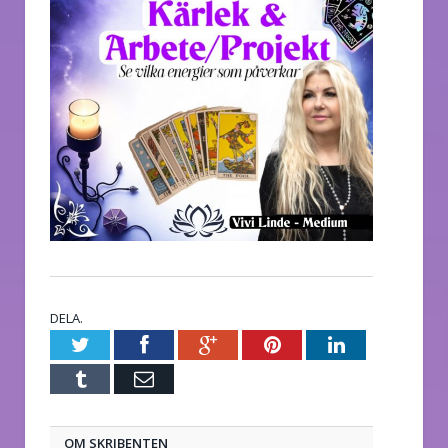
DELA.
Twitter
Facebook
Google+
Pinterest
LinkedIn
Tumblr
E-
post
OM SKRIBENTEN