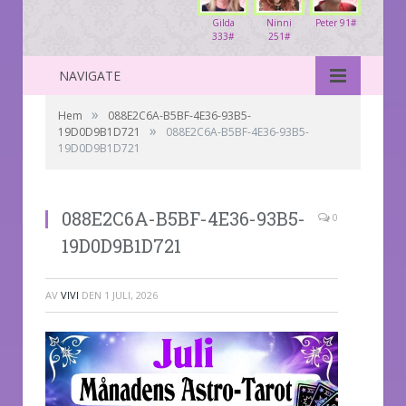
Gilda
Ninni
Peter 91#
333#
251#
NAVIGATE
»
Hem
088E2C6A-B5BF-4E36-93B5-
»
19D0D9B1D721
088E2C6A-B5BF-4E36-93B5-
19D0D9B1D721
088E2C6A-B5BF-4E36-93B5-
0
19D0D9B1D721
AV
VIVI
DEN
1 JULI, 2026