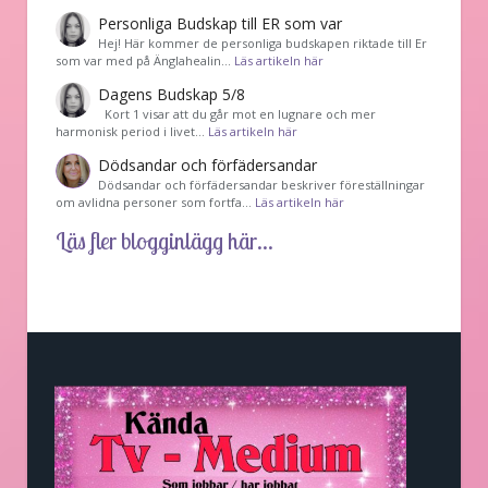
Personliga Budskap till ER som var
Hej! Här kommer de personliga budskapen riktade till Er
som var med på Änglahealin…
Läs artikeln här
Dagens Budskap 5/8
Kort 1 visar att du går mot en lugnare och mer
harmonisk period i livet…
Läs artikeln här
Dödsandar och förfädersandar
Dödsandar och förfädersandar beskriver föreställningar
om avlidna personer som fortfa…
Läs artikeln här
Läs fler blogginlägg här...