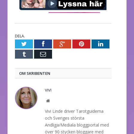
DELA.
Twitter
Facebook
Google+
Pinterest
LinkedIn
Tumblr
E-
post
OM SKRIBENTEN
VIVI
Website
Vivi Linde driver Tarotguiderna
och Sveriges största
Andliga/Mediala bloggportal med
över 90 stycken bloggare med