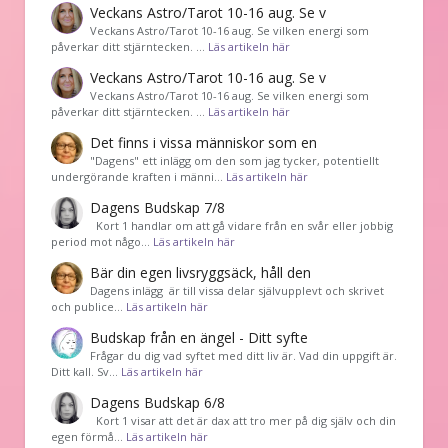
Veckans Astro/Tarot 10-16 aug. Se v
Veckans Astro/Tarot 10-16 aug. Se vilken energi som
påverkar ditt stjärntecken. …
Läs artikeln här
Veckans Astro/Tarot 10-16 aug. Se v
Veckans Astro/Tarot 10-16 aug. Se vilken energi som
påverkar ditt stjärntecken. …
Läs artikeln här
Det finns i vissa människor som en
"Dagens" ett inlägg om den som jag tycker, potentiellt
undergörande kraften i männi…
Läs artikeln här
Dagens Budskap 7/8
Kort 1 handlar om att gå vidare från en svår eller jobbig
period mot någo…
Läs artikeln här
Bär din egen livsryggsäck, håll den
Dagens inlägg är till vissa delar självupplevt och skrivet
och publice…
Läs artikeln här
Budskap från en ängel - Ditt syfte
Frågar du dig vad syftet med ditt liv är. Vad din uppgift är.
Ditt kall. Sv…
Läs artikeln här
Dagens Budskap 6/8
Kort 1 visar att det är dax att tro mer på dig själv och din
egen förmå…
Läs artikeln här