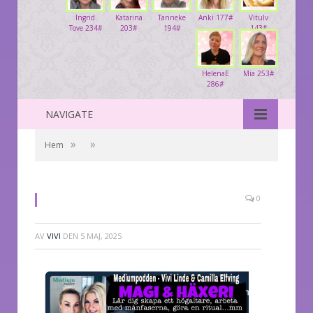
Ingrid
Katarina
Tanneke
Anki 177#
Vitulv
Tove 234#
203#
194#
143#
HelenaE
Mia 253#
286#
NAVIGATE
»
»
Hem
0
AV
VIVI
DEN
5 MAJ, 2025