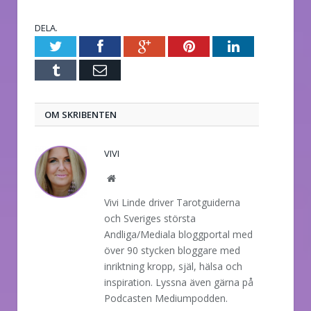
DELA.
Twitter
Facebook
Google+
Pinterest
LinkedIn
Tumblr
E-
post
OM SKRIBENTEN
VIVI
Website
Vivi Linde driver Tarotguiderna
och Sveriges största
Andliga/Mediala bloggportal med
över 90 stycken bloggare med
inriktning kropp, själ, hälsa och
inspiration. Lyssna även gärna på
Podcasten Mediumpodden.