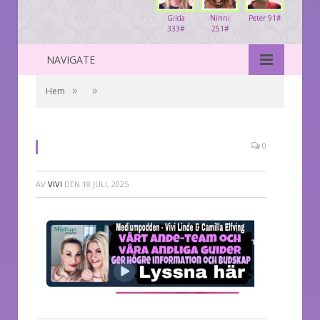
Gilda
Ninni
Peter 91#
333#
251#
NAVIGATE
»
»
Hem
0
AV
VIVI
DEN
18 JULI, 2025