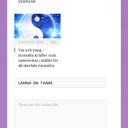
symbolik
3 AUGUSTI, 2026
0
Yin och yang –
motsatta krafter som
samverkar i stället för
att utesluta varandra
LÄMNA EN TANKE