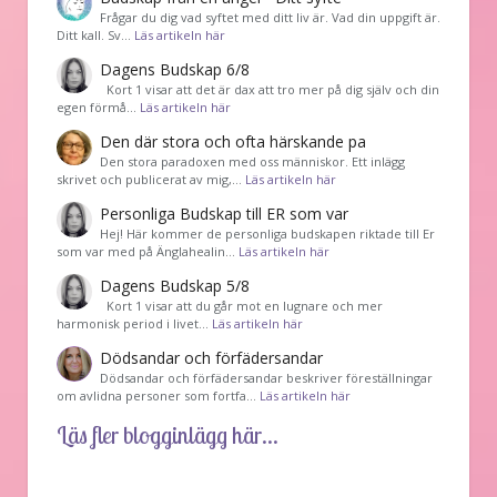
Frågar du dig vad syftet med ditt liv är. Vad din uppgift är.
Ditt kall. Sv…
Läs artikeln här
Dagens Budskap 6/8
Kort 1 visar att det är dax att tro mer på dig själv och din
egen förmå…
Läs artikeln här
Den där stora och ofta härskande pa
Den stora paradoxen med oss människor. Ett inlägg
skrivet och publicerat av mig,…
Läs artikeln här
Personliga Budskap till ER som var
Hej! Här kommer de personliga budskapen riktade till Er
som var med på Änglahealin…
Läs artikeln här
Dagens Budskap 5/8
Kort 1 visar att du går mot en lugnare och mer
harmonisk period i livet…
Läs artikeln här
Dödsandar och förfädersandar
Dödsandar och förfädersandar beskriver föreställningar
om avlidna personer som fortfa…
Läs artikeln här
Läs fler blogginlägg här...