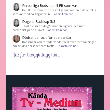
Personliga Budskap till ER som var
Hej! Här kommer de personliga budskapen riktade till Er
som var med på Änglahealin…
Läs artikeln här
Dagens Budskap 5/8
Kort 1 visar att du går mot en lugnare och mer
harmonisk period i livet…
Läs artikeln här
Dödsandar och förfädersandar
Dödsandar och förfädersandar beskriver föreställningar
om avlidna personer som fortfa…
Läs artikeln här
Läs fler blogginlägg här...