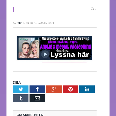
0
AV
VIVI
DEN
18 AUGUSTI, 2024
DELA.
Twitter
Facebook
Google+
Pinterest
LinkedIn
Tumblr
E-
post
OM SKRIBENTEN