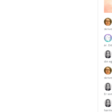
skriv
är. Di
din e
skriv
Er so
harmo