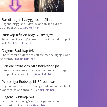
Bär din egen livsryggsäck, håll den
Dagens inlägg är till vissa delar självupplevt och
et och publice…
Läs artikeln här
Budskap från en ängel - Ditt syfte
Frågar du dig vad syftet med ditt liv är. Vad din uppgift
tt kall. Sv…
Läs artikeln här
Dagens Budskap 6/8
Kort 1 visar att det är dax att tro mer på dig själv och
gen förmå…
Läs artikeln här
Den där stora och ofta härskande pa
Den stora paradoxen med oss människor. Ett inlägg
et och publicerat av mig,…
Läs artikeln här
Personliga Budskap till ER som var
Hej! Här kommer de personliga budskapen riktade till
m var med på Änglahealin…
Läs artikeln här
Dagens Budskap 5/8
Kort 1 visar att du går mot en lugnare och mer
nisk period i livet…
Läs artikeln här