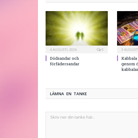
4 AUGUSTI, 2026
0
3 AUGUSTI
Dödsandar och
Kabbala 
förfädersandar
genom d
kabbala
LÄMNA EN TANKE