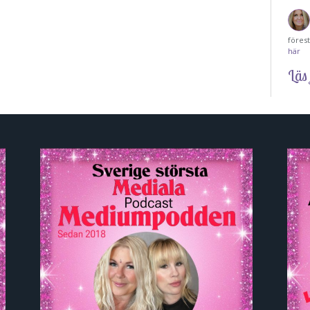
föres
här
Läs 