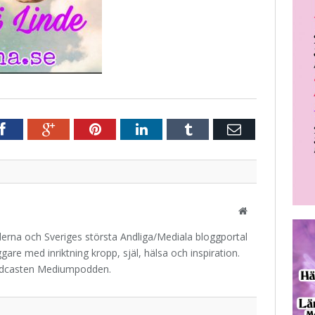
r
Facebook
Google+
Pinterest
LinkedIn
Tumblr
E-
post
Website
iderna och Sveriges största Andliga/Mediala bloggportal
are med inriktning kropp, själ, hälsa och inspiration.
odcasten Mediumpodden.