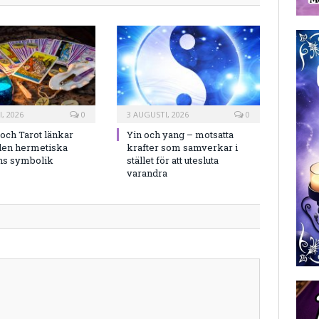
, 2026
0
3 AUGUSTI, 2026
0
och Tarot länkar
Yin och yang – motsatta
en hermetiska
krafter som samverkar i
ns symbolik
stället för att utesluta
varandra