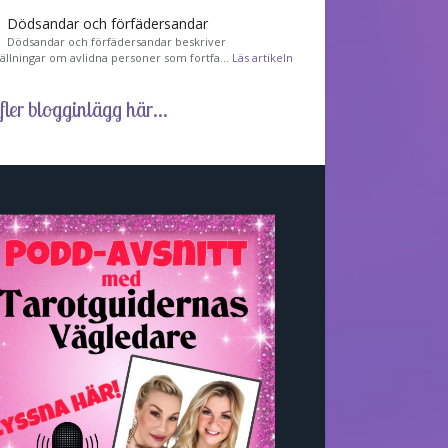
Dödsandar och förfädersandar
Dödsandar och förfädersandar beskriver
tällningar om avlidna personer som fortfa…
Läs artikeln
fler blogginlägg här...