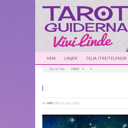
HEM
LINJEN
TELIA /TRE/TELENOR
»
»
Du är här:
Hem
AV
VIVI
DEN
25 JULI, 2025