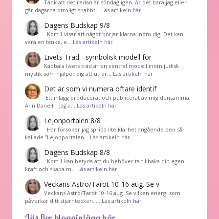
Tänk att det redan är söndag igen. Är det bara jag eller
går dagarna otroligt snabbt…
Läs artikeln här
Dagens Budskap 9/8
Kort 1 visar att något börjar klarna inom dig. Det kan
vara en tanke, e…
Läs artikeln här
Livets Träd - symbolisk modell för
Kabbala livets träd är en central modell inom judisk
mystik som hjälper dig att utfor…
Läs artikeln här
Det är som vi numera oftare identif
͏ Ett inlägg producerat och publicerat av mig densamma,
Ann Danell. Jag ä…
Läs artikeln här
Lejonportalen 8/8
Här försöker jag sprida lite klarhet angående den så
kallade ”Lejonportalen…
Läs artikeln här
Dagens Budskap 8/8
Kort 1 kan betyda att du behöver ta tillbaka din egen
kraft och skapa m…
Läs artikeln här
Veckans Astro/Tarot 10-16 aug. Se v
Veckans Astro/Tarot 10-16 aug. Se vilken energi som
påverkar ditt stjärntecken. …
Läs artikeln här
Läs fler blogginlägg här...