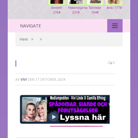
Anneth
Hökenstjärna
Tanneke
Anki 177#
276#
231#
194#
NAVIGATE
»
»
Hem
0
AV
VIVI
DEN
17 OKTOBER, 2024