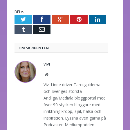
DELA.
Twitter
Facebook
Google+
Pinterest
LinkedIn
Tumblr
E-
post
OM SKRIBENTEN
VIVI
Website
Vivi Linde driver Tarotguiderna
och Sveriges största
Andliga/Mediala bloggportal med
över 90 stycken bloggare med
inriktning kropp, själ, hälsa och
inspiration. Lyssna även gärna på
Podcasten Mediumpodden.