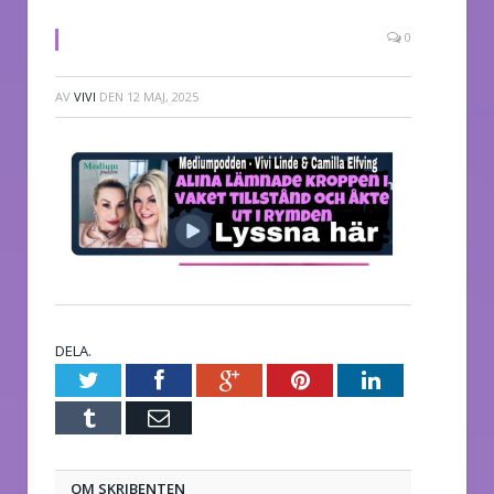
0
AV
VIVI
DEN
12 MAJ, 2025
DELA.
Twitter
Facebook
Google+
Pinterest
LinkedIn
Tumblr
E-
post
OM SKRIBENTEN