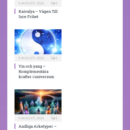
9 AUGUSTI, 2026
0
Kaivalya – Vägen Till
Inre Frihet
9 AUGUSTI, 2026
0
Yin och yang –
Komplementära
krafter i universum
9 AUGUSTI, 2026
0
Andliga Arketyper –