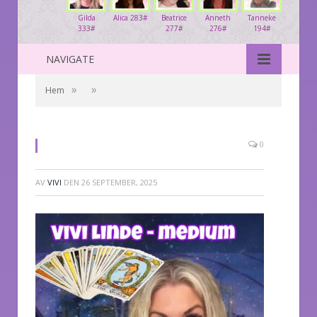
Gilda
Alica 283#
Beatrice
Anneth
Tanneke
333#
277#
276#
194#
NAVIGATE
»
»
Hem
0
AV
VIVI
DEN
26 SEPTEMBER, 2025