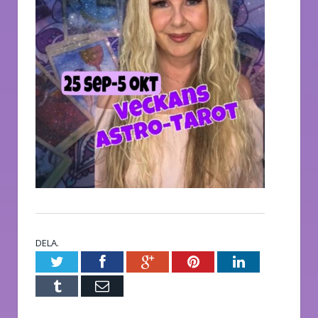
DELA.
Twitter
Facebook
Google+
Pinterest
LinkedIn
Tumblr
E-
post