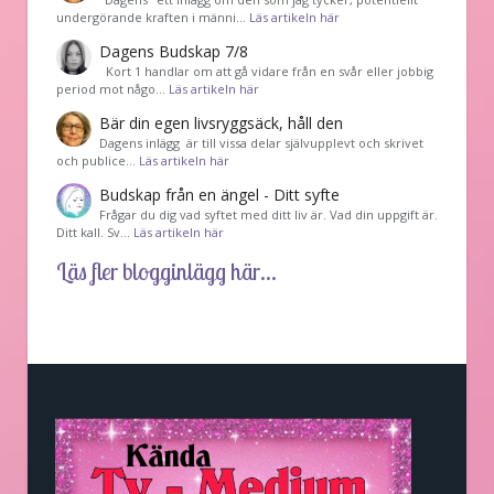
undergörande kraften i männi…
Läs artikeln här
Dagens Budskap 7/8
Kort 1 handlar om att gå vidare från en svår eller jobbig
period mot någo…
Läs artikeln här
Bär din egen livsryggsäck, håll den
Dagens inlägg är till vissa delar självupplevt och skrivet
och publice…
Läs artikeln här
Budskap från en ängel - Ditt syfte
Frågar du dig vad syftet med ditt liv är. Vad din uppgift är.
Ditt kall. Sv…
Läs artikeln här
Läs fler blogginlägg här...