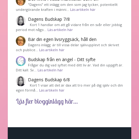
"Dagens" ett inlägg om den som jag tycker, potentiellt
undergörande kraften i männi…
Läs artikeln här
Dagens Budskap 7/8
Kort 1 handlar om att gå vidare från en svår eller jobbig
period mot någo…
Läs artikeln här
Bär din egen livsryggsäck, håll den
Dagens inlägg är till vissa delar självupplevt och skrivet
och publice…
Läs artikeln här
Budskap från en ängel - Ditt syfte
Frågar du dig vad syftet med ditt liv är. Vad din uppgift är.
Ditt kall. Sv…
Läs artikeln här
Dagens Budskap 6/8
Kort 1 visar att det är dax att tro mer på dig själv och din
egen förmå…
Läs artikeln här
Läs fler blogginlägg här...