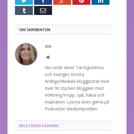
Twitter
Facebook
Google+
Pinterest
LinkedIn
Tumblr
E-
post
OM SKRIBENTEN
VIVI
Website
Vivi Linde driver Tarotguiderna
och Sveriges största
Andliga/Mediala bloggportal med
över 90 stycken bloggare med
inriktning kropp, själ, hälsa och
inspiration. Lyssna även gärna på
Podcasten Mediumpodden.
RELATERAD LÄSNING