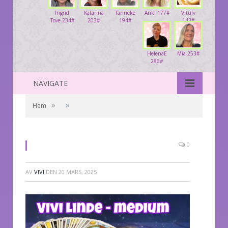
Ingrid
Katarina
Tanneke
Anki 177#
Vitulv
Tove 234#
203#
194#
143#
HelenaE
Mia 253#
286#
NAVIGATE
»
»
Hem
0
AV
VIVI
DEN
20 MARS, 2025