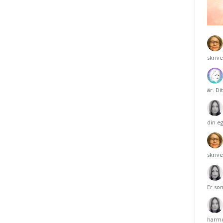
skriv
är. Di
din e
skriv
Er so
harmo