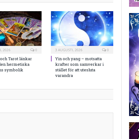
, 2026
0
3 AUGUSTI, 2026
0
och Tarot länkar
Yin och yang – motsatta
en hermetiska
krafter som samverkar i
ns symbolik
stället för att utesluta
varandra