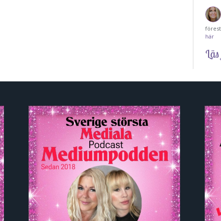
föres
här
Läs 