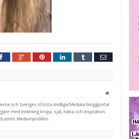
r
Facebook
Google+
Pinterest
LinkedIn
Tumblr
E-
post
Website
iderna och Sveriges största Andliga/Mediala bloggportal
are med inriktning kropp, själ, hälsa och inspiration.
odcasten Mediumpodden.