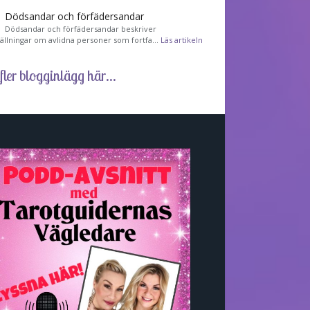
Dödsandar och förfädersandar
Dödsandar och förfädersandar beskriver
tällningar om avlidna personer som fortfa…
Läs artikeln
fler blogginlägg här...