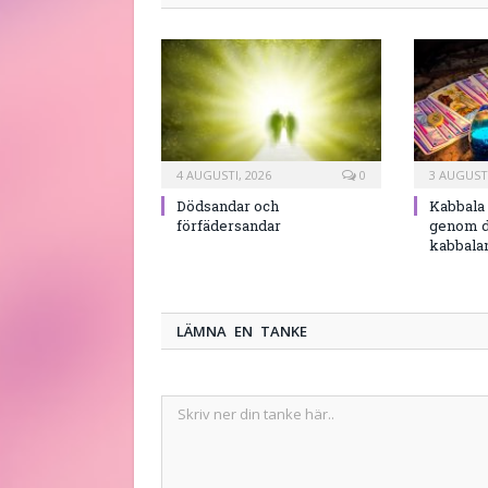
4 AUGUSTI, 2026
0
3 AUGUSTI
Dödsandar och
Kabbala 
förfädersandar
genom d
kabbala
LÄMNA EN TANKE