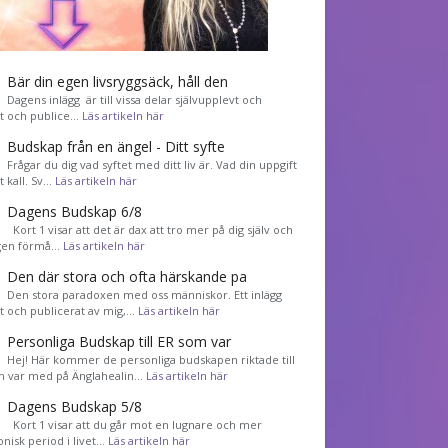
Bär din egen livsryggsäck, håll den
Dagens inlägg är till vissa delar självupplevt och
et och publice…
Läs artikeln här
Budskap från en ängel - Ditt syfte
Frågar du dig vad syftet med ditt liv är. Vad din uppgift
tt kall. Sv…
Läs artikeln här
Dagens Budskap 6/8
Kort 1 visar att det är dax att tro mer på dig själv och
gen förmå…
Läs artikeln här
Den där stora och ofta härskande pa
Den stora paradoxen med oss människor. Ett inlägg
et och publicerat av mig,…
Läs artikeln här
Personliga Budskap till ER som var
Hej! Här kommer de personliga budskapen riktade till
m var med på Änglahealin…
Läs artikeln här
Dagens Budskap 5/8
Kort 1 visar att du går mot en lugnare och mer
nisk period i livet…
Läs artikeln här