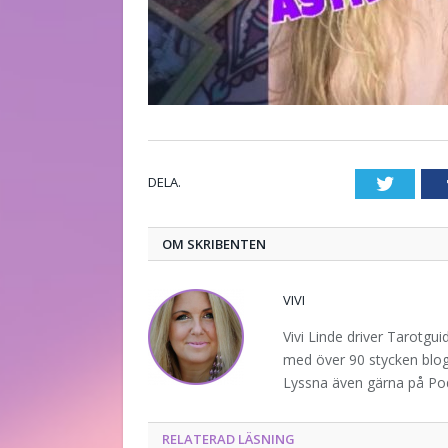
DELA.
Twitte
OM SKRIBENTEN
VIVI
Vivi Linde driver Tarotgu
med över 90 stycken blogg
Lyssna även gärna på P
RELATERAD LÄSNING