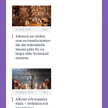
24 MAJ, 2026
0
Alkemin ser döden
som en transformation
där det individuella
lämnar plats för en
högre eller förändrad
existens
13 MARS, 2026
0
Alkemi och magiska
elixir – Definition och
egenskaper