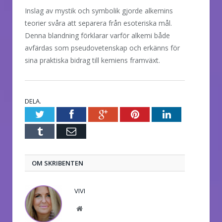
Inslag av mystik och symbolik gjorde alkemins
teorier svåra att separera från esoteriska mål.
Denna blandning förklarar varför alkemi både
avfärdas som pseudovetenskap och erkänns för
sina praktiska bidrag till kemiens framväxt.
DELA.
Twitter
Facebook
Google+
Pinterest
LinkedIn
Tumblr
E-
post
OM SKRIBENTEN
VIVI
Website