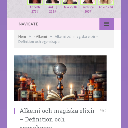
Anneth
Ankii.J
Mia 253#
Katarina
Anki 177#
276#
262#
203#
NAVIGATE
»
»
Hem
- Alkemi
Alkemi och magiska elixir –
Definition och egenskaper
Alkemi och magiska elixir
0
– Definition och
egenskaper