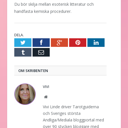
Du bör skilja mellan esoterisk litteratur och
handfasta kemiska procedurer.
DELA.
Twitter
Facebook
Google+
Pinterest
LinkedIn
Tumblr
E-
post
OM SKRIBENTEN
VIVI
Website
Vivi Linde driver Tarotguiderna
och Sveriges största
Andliga/Mediala bloggportal med
över 90 stycken bloggare med