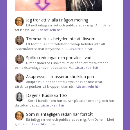
Jag tror att vi alla i någon mening
Ett nytt inlägg skrivet och publicerat av mig , Ann Danell.
Att längta, oc…
Läs artikeln här
Tomma Hus - betyder inte att livsom
Ett tomt hus i ditt födelsehoroskop betyder inte att
livsområdet saknar betydelse ell…
Läs artikeln här
Spökutredningar och portaler - vad
Dimensionerna i universum är både ett medvetande,
och existenslager av medvetande. V…
Läs artikeln här
Akupressur - masserar särskilda pun
Akupressur innebär att du trycker eller masserar
särskilda punkter på kroppen utan nå…
Läs artikeln här
Dagens Budskap 10/8
Kort 1 handlar om hur du ser på saker och ting, och hur
du tolkar det s…
Läs artikeln här
Som ni antagligen redan har förståt
Ett inlägg skrivet och publicerat av mig, Ann Danell. Med
glimten i…
Läs artikeln här