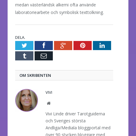
medan västerländsk alkemi ofta använde
laboratoriearbete och symbolisk texttolkning.
DELA.
Twitter
Facebook
Google+
Pinterest
LinkedIn
Tumblr
E-
post
OM SKRIBENTEN
VIVI
Website
Vivi Linde driver Tarotguiderna
och Sveriges största
Andliga/Mediala bloggportal med
över 90 stycken bloggare med