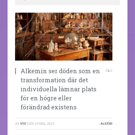
Alkemin ser döden som en
0
transformation där det
individuella lämnar plats
för en högre eller
förändrad existens
AV
VIVI
DEN
24 MAJ, 2026
- ALKEMI