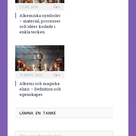
1 JUNI, 2026
0
Alkemiska symboler
– material, processer
och idéer kodade i
enkla tecken
13 MARS, 2026
0
Alkemi och magiska
elixir – Definition och
egenskaper
LÄMNA EN TANKE