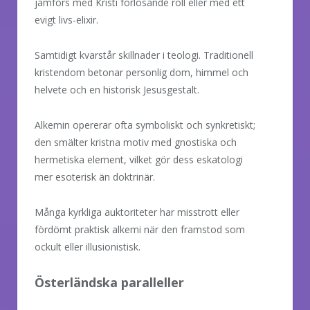
jämförs med Kristi förlösande roll eller med ett
evigt livs-elixir.
Samtidigt kvarstår skillnader i teologi. Traditionell
kristendom betonar personlig dom, himmel och
helvete och en historisk Jesusgestalt.
Alkemin opererar ofta symboliskt och synkretiskt;
den smälter kristna motiv med gnostiska och
hermetiska element, vilket gör dess eskatologi
mer esoterisk än doktrinär.
Många kyrkliga auktoriteter har misstrott eller
fördömt praktisk alkemi när den framstod som
ockult eller illusionistisk.
Österländska paralleller