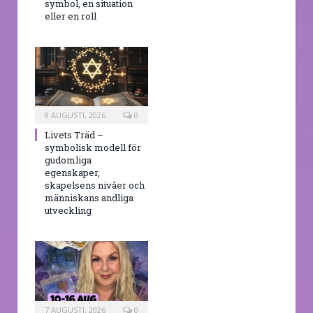
symbol, en situation
eller en roll
8 AUGUSTI, 2026
0
Livets Träd –
symbolisk modell för
gudomliga
egenskaper,
skapelsens nivåer och
människans andliga
utveckling
7 AUGUSTI, 2026
0