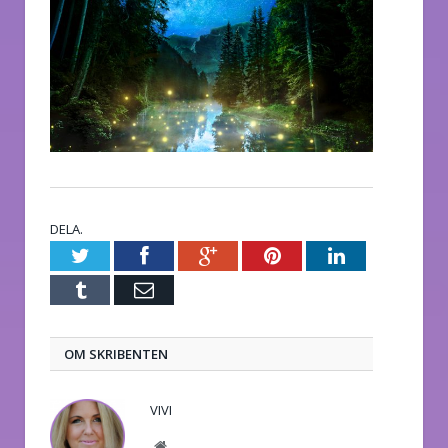
DELA.
Twitter
Facebook
Google+
Pinterest
LinkedIn
Tumblr
E-
post
OM SKRIBENTEN
VIVI
Website