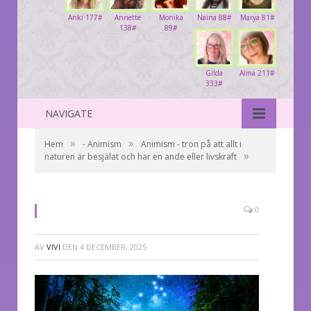
Anki 177#
Annette
Monika
Naina 88#
Marya 81#
138#
89#
Gilda
Alma 211#
333#
NAVIGATE
»
»
Hem
- Animism
Animism - tron på att allt i
»
naturen är besjälat och har en ande eller livskraft
0
AV
VIVI
DEN
4 DECEMBER, 2025