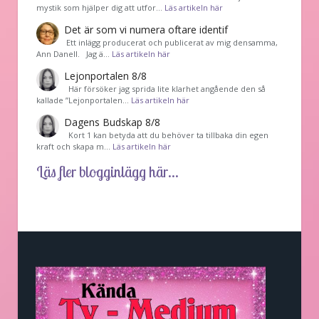
mystik som hjälper dig att utfor…
Läs artikeln här
Det är som vi numera oftare identif
͏ Ett inlägg producerat och publicerat av mig densamma,
Ann Danell. Jag ä…
Läs artikeln här
Lejonportalen 8/8
Här försöker jag sprida lite klarhet angående den så
kallade ”Lejonportalen…
Läs artikeln här
Dagens Budskap 8/8
Kort 1 kan betyda att du behöver ta tillbaka din egen
kraft och skapa m…
Läs artikeln här
Läs fler blogginlägg här...