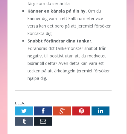
färg som du ser är lila.
Känner en känsla på din hy.
Om du
känner dig varm i ett kallt rum eller vice
versa kan det bero på att Jeremiel försöker
kontakta dig.
Snabbt förändrar dina tankar.
Förändras ditt tankemönster snabbt från
negativt till positivt utan att du medvetet
bidrar till detta? Även detta kan vara ett
tecken på att ärkeängeln Jeremiel försöker
hjälpa dig.
DELA.
Twitter
Facebook
Google+
Pinterest
LinkedIn
Tumblr
E-
post