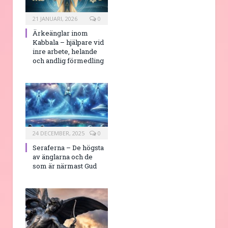
21 JANUARI, 2026
0
Ärkeänglar inom
Kabbala – hjälpare vid
inre arbete, helande
och andlig förmedling
24 DECEMBER, 2025
0
Seraferna – De högsta
av änglarna och de
som är närmast Gud