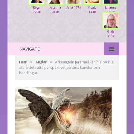
Ragel
Katarina
Anki 177#
Vitulv
Johanna
275#
203#
143#
142#
Gilda
333#
NAVIGATE
»
»
Hem
Änglar
Ärkeängeln Jeremiel kan hjälpa dig
att få det rätta perspektivet på dina känslor och
handlingar