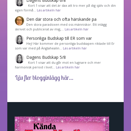
Dagens Budskap 6/8
Kort 1 visar att det är dax att tro mer på dig själv och din
egen förmå…
Läs artikeln här
Den där stora och ofta härskande pa
Den stora paradoxen med oss människor. Ett inlägg
skrivet och publicerat av mig,…
Läs artikeln här
Personliga Budskap till ER som var
Hej! Här kommer de personliga budskapen riktade till Er
som var med på Änglahealin…
Läs artikeln här
Dagens Budskap 5/8
Kort 1 visar att du går mot en lugnare och mer
harmonisk period i livet…
Läs artikeln här
Läs fler blogginlägg här...