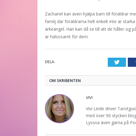
Zachariel kan även hjälpa barn till föräldrar 
familj där föräldrarna helt enkelt inte är stark
ärkeängel. Han kan då se till att de håller sig på
är hälsosamt för dem.
DELA.
Twitte
OM SKRIBENTEN
VIVI
Vivi Linde driver Tarotgu
med över 90 stycken blogg
Lyssna även gärna på P