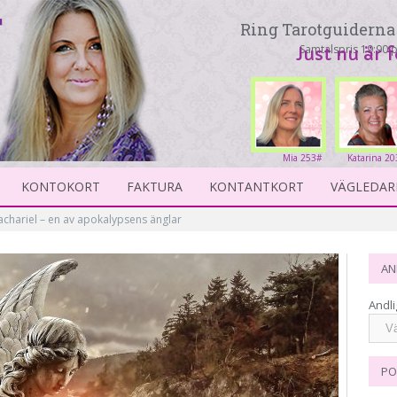
Ring Tarotguiderna 
Samtalspris 19:90 p
Just nu är 
Mia 253#
Katarina 20
KONTOKORT
FAKTURA
KONTANTKORT
VÄGLEDAR
chariel – en av apokalypsens änglar
AN
Andli
PO