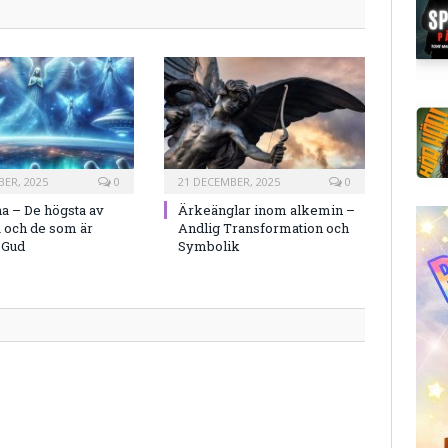
ER, 2025
0
21 DECEMBER, 2025
0
a – De högsta av
Ärkeänglar inom alkemin –
 och de som är
Andlig Transformation och
 Gud
Symbolik