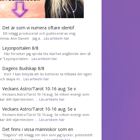
Det är som vi numera oftare identif
͏ Ett inlägg producerat och publicerat av mig
mma, Ann Danell. Jag ä…
Läs artikeln här
Lejonportalen 8/8
Här försöker jag sprida lite klarhet angående den så
de ”Lejonportalen…
Läs artikeln här
Dagens Budskap 8/8
Kort 1 kan betyda att du behöver ta tillbaka din egen
 och skapa m…
Läs artikeln här
Veckans Astro/Tarot 10-16 aug. Se v
Veckans Astro/Tarot 10-16 aug. Se vilken energi som
kar ditt stjärntecken. …
Läs artikeln här
Veckans Astro/Tarot 10-16 aug. Se v
Veckans Astro/Tarot 10-16 aug. Se vilken energi som
kar ditt stjärntecken. …
Läs artikeln här
Det finns i vissa människor som en
"Dagens" ett inlägg om den som jag tycker, potentiellt
görande kraften i männi…
Läs artikeln här