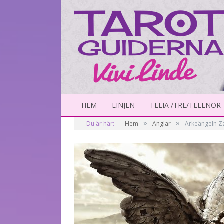
HEM
LINJEN
TELIA /TRE/TELENOR
»
»
Du är här:
Hem
Änglar
Ärkeängeln Za