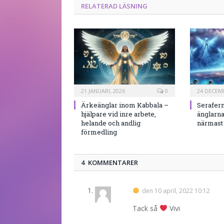
RELATERAD LÄSNING
21 JANUARI, 2026
0
24 DECEMB
Ärkeänglar inom Kabbala –
Serafern
hjälpare vid inre arbete,
änglarna
helande och andlig
närmast
förmedling
4 KOMMENTARER
den
10 april, 2022 10:12
Tack så
Vivi