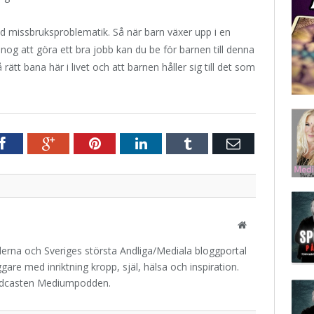
med missbruksproblematik. Så när barn växer upp i en
a nog att göra ett bra jobb kan du be för barnen till denna
 rätt bana här i livet och att barnen håller sig till det som
r
Facebook
Google+
Pinterest
LinkedIn
Tumblr
E-
post
Website
iderna och Sveriges största Andliga/Mediala bloggportal
are med inriktning kropp, själ, hälsa och inspiration.
odcasten Mediumpodden.