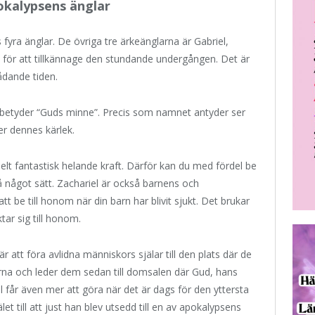
okalypsens änglar
fyra änglar. De övriga tre ärkeänglarna är Gabriel,
s för att tillkännage den stundande undergången. Det är
dande tiden.
 betyder “Guds minne”. Precis som namnet antyder ser
er dennes kärlek.
lt fantastisk helande kraft. Därför kan du med fördel be
på något sätt. Zachariel är också barnens och
tt be till honom när din barn har blivit sjukt. Det brukar
tar sig till honom.
 att föra avlidna människors själar till den plats där de
rna och leder dem sedan till domsalen där Gud, hans
 får även mer att göra när det är dags för den yttersta
 till att just han blev utsedd till en av apokalypsens