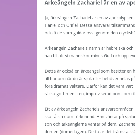
Ärkeängeln Zachariel är en av ap
Ja, ärkeängeln Zachariel är en av apokalypsens 
Haniel och Orifiel. Dessa ansvarar tillsamman
också de som guidar oss igenom den olycksbå
Ärkeängeln Zachariels namn är hebreiska och
han till att vi människor minns Gud och upplev
Detta är också en ärkeängel som besitter en he
till honom när du är sjuk eller behöver helas 
föräldrarnas väktare. Därför kan det vara värt a
räcka gott men liten, improviserad bön som rik
Ett av ärkeängeln Zachariels ansvarsområden är
ska få sin dom förkunnad. Han väntar på själa
son och ärkeänglarna väntar på dem. Zachariel
domen (domedagen). Detta är det främsta skälet