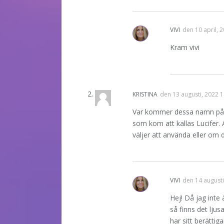
VIVI
den
10 april, 
Kram vivi
KRISTINA
den
13 augusti, 2022 
Var kommer dessa namn på Ä
som kom att kallas Lucifer. A
väljer att använda eller om d
VIVI
den
14 augusti
Hej! Då jag inte 
så finns det ljus
har sitt berättig