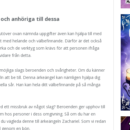
och anhöriga till dessa
 utöver ovan nämnda uppgifter även kan hjälpa till med
t med helande och välbefinnande. Därför är det också
tyrka och de verktyg som krävs för att personen ifråga
vidare från detta.
möjliga slags beroenden och svårigheter. Om du känner
eln att be till. Denna ärkeängel kan nämligen hjälpa dig
tuella sår. Han kan hela ditt välbefinnande på så många
ett missbruk av något slag? Beroenden ger upphov till
som hos personer i dess omgivning. Så om du har en
du vägleda denne till ärkeängeln Zachariel. Som vi redan
ad genom en bön.