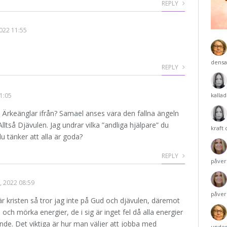
REPLY
2022 11:55
densa
REPLY
11:05
kalla
rkeänglar ifrån? Samael anses vara den fallna ängeln
lltså Djävulen. Jag undrar vilka ”andliga hjälpare” du
kraft
u tänker att alla är goda?
REPLY
påver
, 2022 08:59
påver
är kristen så tror jag inte på Gud och djävulen, däremot
a och mörka energier, de i sig är inget fel då alla energier
ande. Det viktiga är hur man väljer att jobba med
under