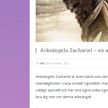
Ärkeängeln Zachariel – en 
AV
VIVI
DEN
10 APRIL, 2022
Ärkeängeln Zachariel är även känd som den 
mänskligheten i varje enskilt ögonblick. H
väldigt speciell och har sina egna unika e
lära dig mer om denna ärkeängel!