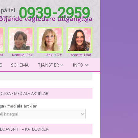
0939-2959
på tel
er minut.
följande vägledare tillgängliga
3#
Tanneke 194#
Anki 177#
Annette 138#
E
SCHEMA
TJÄNSTER
INFO
DLIGA / MEDIALA ARTIKLAR
ga / mediala artiklar
DDAVSNITT – KATEGORIER