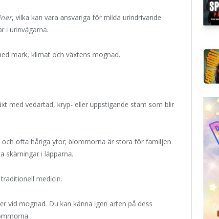
iner
, vilka kan vara ansvariga för milda urindrivande
 i urinvägarna.
med mark, klimat och växtens mognad.
xt med vedartad, kryp- eller uppstigande stam som blir
och ofta håriga ytor; blommorna är stora för familjen
a skärningar i läpparna.
traditionell medicin.
cker vid mognad. Du kan känna igen arten på dess
blommorna.