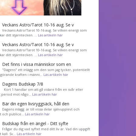
Veckans Astro/Tarot 10-16 aug. Se v
Veckans Astro/Tarot 10-16 aug. Se vilken energi som
kar ditt stjärntecken. …
Läs artikeln här
Veckans Astro/Tarot 10-16 aug. Se v
Veckans Astro/Tarot 10-16 aug. Se vilken energi som
kar ditt stjärntecken. …
Läs artikeln här
Det finns i vissa människor som en
"Dagens" ett inlägg om den som jag tycker, potentiellt
görande kraften i männi…
Läs artikeln här
Dagens Budskap 7/8
Kort 1 handlar om att gå vidare från en svår eller
g period mot någo…
Läs artikeln här
Bär din egen livsryggsäck, håll den
Dagens inlägg är till vissa delar självupplevt och
et och publice…
Läs artikeln här
Budskap från en ängel - Ditt syfte
Frågar du dig vad syftet med ditt liv är. Vad din uppgift
tt kall. Sv…
Läs artikeln här