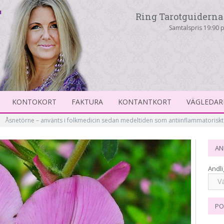
Ring Tarotguiderna 
Samtalspris 19:90 p
KONTOKORT
FAKTURA
KONTANTKORT
VÄGLEDAR
Åsnetörne – använts i folkmedicin sedan medeltiden som antiinflammatorisk
AN
Andli
PO