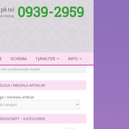
0939-2959
på tel
er minut.
E
SCHEMA
TJÄNSTER
INFO
t och urindrivande medel
DLIGA / MEDIALA ARTIKLAR
ga / mediala artiklar
DDAVSNITT – KATEGORIER