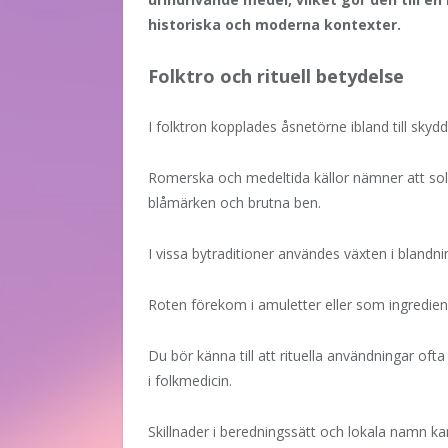
historiska och moderna kontexter.
Folktro och rituell betydelse
I folktron kopplades åsnetörne ibland till skyd
Romerska och medeltida källor nämner att sold
blåmärken och brutna ben.
I vissa bytraditioner användes växten i blandn
Roten förekom i amuletter eller som ingrediens
Du bör känna till att rituella användningar of
i folkmedicin.
Skillnader i beredningssätt och lokala namn k