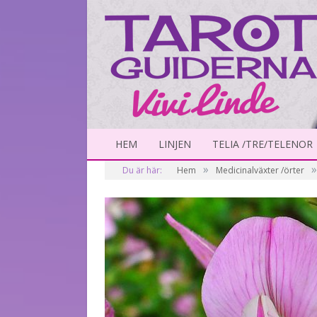
HEM
LINJEN
TELIA /TRE/TELENOR
»
»
Du är här:
Hem
Medicinalväxter /örter