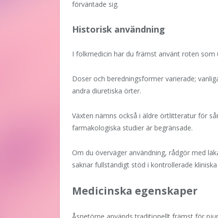
förväntade sig.
Historisk användning
I folkmedicin har du främst använt roten som
Doser och beredningsformer varierade; vanlig
andra diuretiska örter.
Växten nämns också i äldre örtlitteratur för 
farmakologiska studier är begränsade.
Om du överväger användning, rådgör med läkare
saknar fullständigt stöd i kontrollerade klinisk
Medicinska egenskaper
Åsnetörne används traditionellt främst för nju