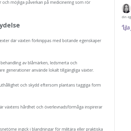
 och möjliga påverkan på medicinering som rör
din e
tydelse
Läs 
 texter där växten förknippas med botande egenskaper
behandling av blåmärken, ledsmerta och
re generationer använde lokalt tillgängliga växter.
ll uthållighet och skydd eftersom plantans taggiga form
där växtens hårdhet och överlevnadsförmåga inspirerar
åsnetörne ingick i blandningar för militära eller praktiska