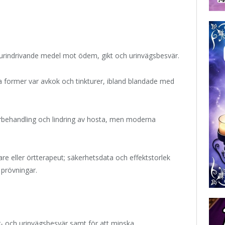
 urindrivande medel mot ödem, gikt och urinvägsbesvär.
a former var avkok och tinkturer, ibland blandade med
sårbehandling och lindring av hosta, men moderna
 eller örtterapeut; säkerhetsdata och effektstorlek
a prövningar.
r- och urinvägsbesvär samt för att minska