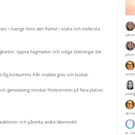
n; i Sverige finns den främst i södra och mellersta
påver
ägkanter, öppna hagmarker och soliga sluttningar där
påver
ed låg konkurrens från snabba gräs och buskar.
under
och igenväxning minskar förekomsten på flera platser.
jobbi
skriv
reaktioner och påverka andra läkemedel.
är. Di