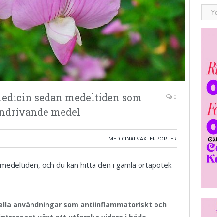
medicin sedan medeltiden som
0
indrivande medel
MEDICINALVÄXTER /ÖRTER
medeltiden, och du kan hitta den i gamla örtapotek
nella användningar som antiinflammatoriskt och
 intressant växt att utforska vidare i både