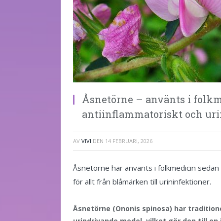
Åsnetörne – använts i folk
antiinflammatoriskt och ur
AV
VIVI
DEN
14 FEBRUARI, 2026
Åsnetörne har använts i folkmedicin sedan 
för allt från blåmärken till urininfektioner.
Åsnetörne (Ononis spinosa) har traditio
urindrivande medel, vilket gör den till en