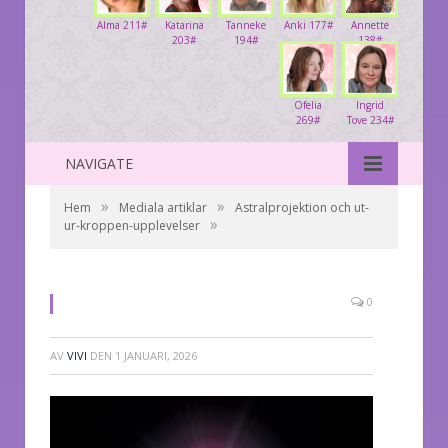
Alma 211#
Katarina
Tanneke
Anki 177#
Annette
203#
194#
138#
Ofelia
Ingrid
269#
Tove 234#
NAVIGATE
»
»
Hem
Mediala artiklar
Astralprojektion och ut-
»
ur-kroppen-upplevelser
0
AV
VIVI
DEN
1 JANUARI, 2026