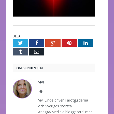
DELA.
Twitter
Facebook
Google+
Pinterest
LinkedIn
Tumblr
E-
post
OM SKRIBENTEN
VIVI
Website
Vivi Linde driver Tarotguiderna
och Sveriges största
Andliga/Mediala bloggportal med