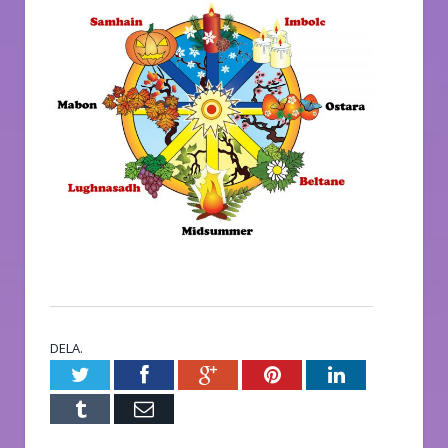
DELA.
Twitter
Facebook
Google+
Pinterest
LinkedIn
Tumblr
E-
post