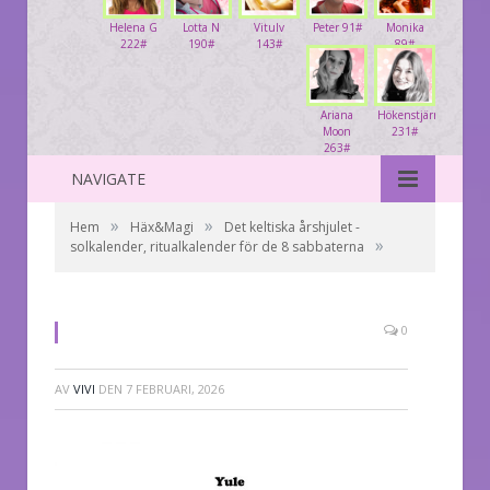
Helena G
Lotta N
Vitulv
Peter 91#
Monika
222#
190#
143#
89#
Ariana
Hökenstjärna
Moon
231#
263#
NAVIGATE
»
»
Hem
Häx&Magi
Det keltiska årshjulet -
»
solkalender, ritualkalender för de 8 sabbaterna
0
AV
VIVI
DEN
7 FEBRUARI, 2026