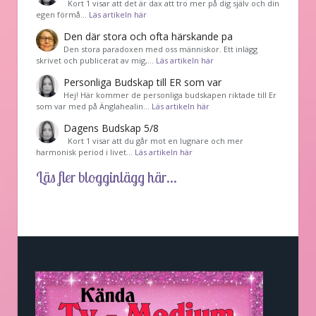
Kort 1 visar att det är dax att tro mer på dig själv och din
egen förmå…
Läs artikeln här
Den där stora och ofta härskande pa
Den stora paradoxen med oss människor. Ett inlägg
skrivet och publicerat av mig,…
Läs artikeln här
Personliga Budskap till ER som var
Hej! Här kommer de personliga budskapen riktade till Er
som var med på Änglahealin…
Läs artikeln här
Dagens Budskap 5/8
Kort 1 visar att du går mot en lugnare och mer
harmonisk period i livet…
Läs artikeln här
Läs fler blogginlägg här...