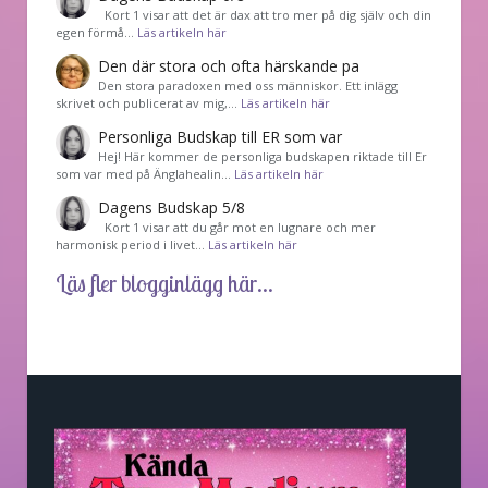
Kort 1 visar att det är dax att tro mer på dig själv och din
egen förmå…
Läs artikeln här
Den där stora och ofta härskande pa
Den stora paradoxen med oss människor. Ett inlägg
skrivet och publicerat av mig,…
Läs artikeln här
Personliga Budskap till ER som var
Hej! Här kommer de personliga budskapen riktade till Er
som var med på Änglahealin…
Läs artikeln här
Dagens Budskap 5/8
Kort 1 visar att du går mot en lugnare och mer
harmonisk period i livet…
Läs artikeln här
Läs fler blogginlägg här...