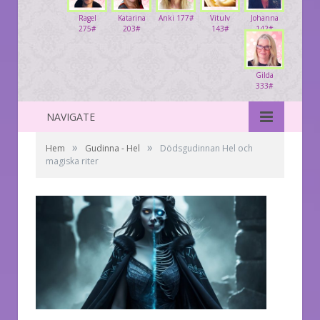
Ragel
Katarina
Anki 177#
Vitulv
Johanna
275#
203#
143#
142#
Gilda
333#
NAVIGATE
»
»
Hem
Gudinna - Hel
Dödsgudinnan Hel och
magiska riter