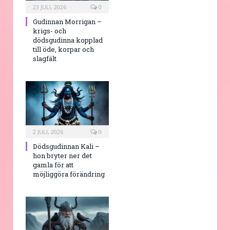
23 JULI, 2026
0
Gudinnan Morrigan –
krigs- och
dödsgudinna kopplad
till öde, korpar och
slagfält
2 JULI, 2026
0
Dödsgudinnan Kali –
hon bryter ner det
gamla för att
möjliggöra förändring