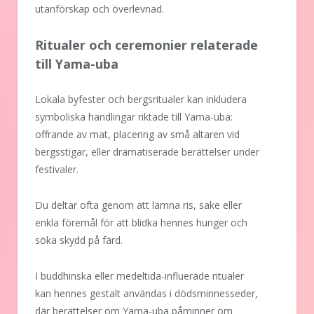
utanförskap och överlevnad.
Ritualer och ceremonier relaterade
till Yama-uba
Lokala byfester och bergsritualer kan inkludera
symboliska handlingar riktade till Yama-uba:
offrande av mat, placering av små altaren vid
bergsstigar, eller dramatiserade berättelser under
festivaler.
Du deltar ofta genom att lämna ris, sake eller
enkla föremål för att blidka hennes hunger och
söka skydd på färd.
I buddhinska eller medeltida-influerade ritualer
kan hennes gestalt användas i dödsminnesseder,
där berättelser om Yama-uba påminner om