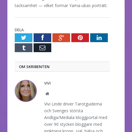
tacksamhet — vilket formar Yama-ubas porträtt.
DELA.
Twitter
Facebook
Google+
Pinterest
LinkedIn
Tumblr
E-
post
OM SKRIBENTEN
VIVI
Website
Vivi Linde driver Tarotguiderna
och Sveriges största
Andliga/Mediala bloggportal med
över 90 stycken bloggare med
inriktning kropp, själ, hälsa och