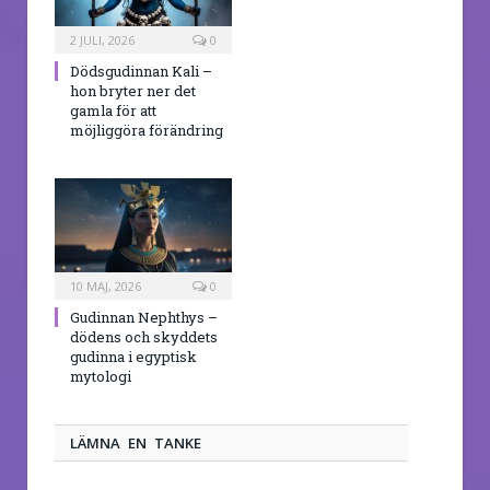
2 JULI, 2026
0
Dödsgudinnan Kali –
hon bryter ner det
gamla för att
möjliggöra förändring
10 MAJ, 2026
0
Gudinnan Nephthys –
dödens och skyddets
gudinna i egyptisk
mytologi
LÄMNA EN TANKE