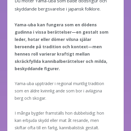
Du möter Yama-uba som både dödsfigur och
skyddande bergsvarelse i japansk folklore.
Yama-uba kan fungera som en dödens
gudinna i vissa berättelser—en gestalt som
leder, hotar eller dömer vilsna själar
beroende på tradition och kontext—men
hennes roll varierar kraftigt mellan
skräckfyllda kannibalberättelser och milda,
beskyddande figurer.
Yama-uba uppträder i regional muntlig tradition
som en äldre kvinnlig ande som bor i avlägsna
berg och skogar.
I många bygder framställs hon dubbelsidig: hon
kan erbjuda skydd eller mat åt resande, men
skiftar ofta till en farlig, kannibalistisk gestalt.