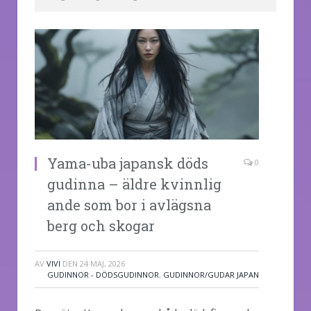
Yama-uba japansk döds
0
gudinna – äldre kvinnlig
ande som bor i avlägsna
berg och skogar
AV
VIVI
DEN
24 MAJ, 2026
GUDINNOR - DÖDSGUDINNOR
,
GUDINNOR/GUDAR JAPAN