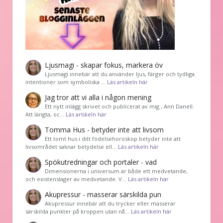
Ljusmagi - skapar fokus, markera öv
Ljusmagi innebär att du använder ljus, färger och tydliga
intentioner som symboliska …
Läs artikeln här
Jag tror att vi alla i någon mening
Ett nytt inlägg skrivet och publicerat av mig , Ann Danell.
Att längta, oc…
Läs artikeln här
Tomma Hus - betyder inte att livsom
Ett tomt hus i ditt födelsehoroskop betyder inte att
livsområdet saknar betydelse ell…
Läs artikeln här
Spökutredningar och portaler - vad
Dimensionerna i universum är både ett medvetande,
och existenslager av medvetande. V…
Läs artikeln här
Akupressur - masserar särskilda pun
Akupressur innebär att du trycker eller masserar
särskilda punkter på kroppen utan nå…
Läs artikeln här