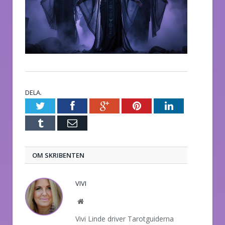
DELA.
Twitter
Facebook
Google+
Pinterest
LinkedIn
Tumblr
E-
post
OM SKRIBENTEN
VIVI
Website
Vivi Linde driver Tarotguiderna