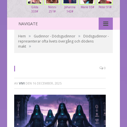
Gilda
Ninni
Johanna
Marie 93#
Peter 91#
333#
251#
142#
NAVIGATE
»
»
Hem
Gudinnor - Dödsgudinnor
Dödsgudinnor -
representerar ofta livets övergång och dödens
»
makt
0
AV
VIVI
DEN
16 DECEMBER, 2025