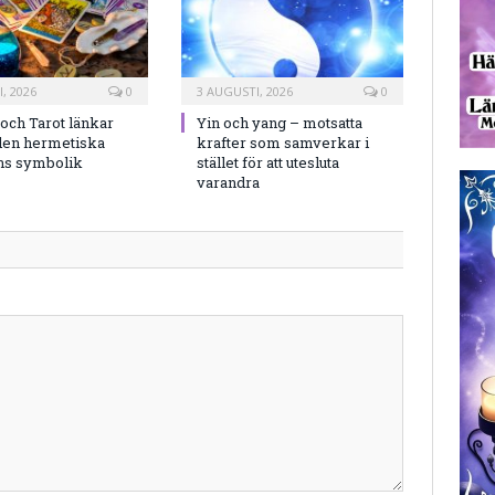
, 2026
0
3 AUGUSTI, 2026
0
och Tarot länkar
Yin och yang – motsatta
en hermetiska
krafter som samverkar i
ns symbolik
stället för att utesluta
varandra