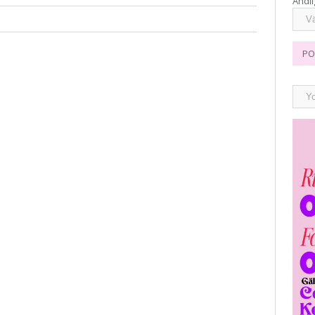
Andli
PO