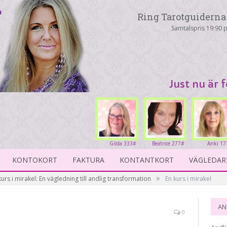
Ring Tarotguiderna 
Samtalspris 19:90 p
Just nu är 
Gilda 333#
Beatrice 277#
Anki 17
KONTOKORT
FAKTURA
KONTANTKORT
VÄGLEDAR
»
kurs i mirakel: En vägledning till andlig transformation
En kurs i mirakel
AN
0