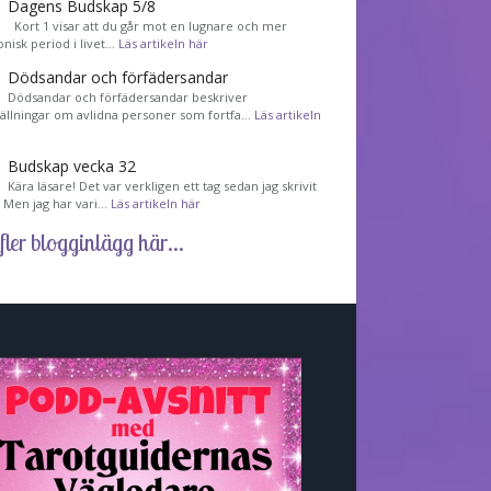
Dagens Budskap 5/8
Kort 1 visar att du går mot en lugnare och mer
nisk period i livet…
Läs artikeln här
Dödsandar och förfädersandar
Dödsandar och förfädersandar beskriver
tällningar om avlidna personer som fortfa…
Läs artikeln
Budskap vecka 32
Kära läsare! Det var verkligen ett tag sedan jag skrivit
! Men jag har vari…
Läs artikeln här
fler blogginlägg här...