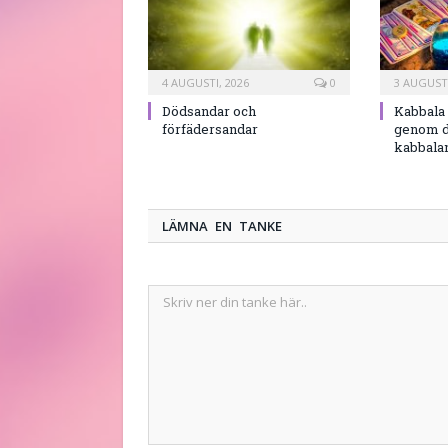
4 AUGUSTI, 2026
0
3 AUGUSTI
Dödsandar och
Kabbala 
förfädersandar
genom d
kabbala
LÄMNA EN TANKE