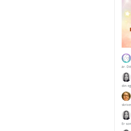
är. Di
din e
skriv
Er so