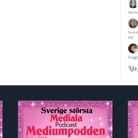
harmo
föres
här
blogg
Läs 