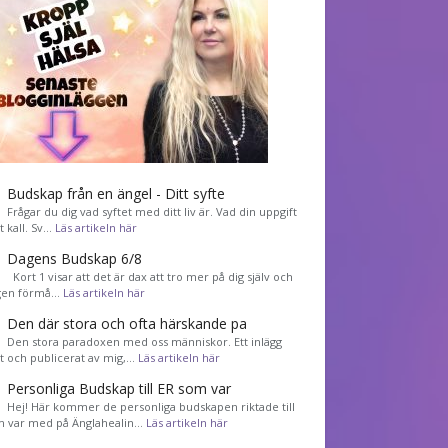
Budskap från en ängel - Ditt syfte
Frågar du dig vad syftet med ditt liv är. Vad din uppgift
tt kall. Sv…
Läs artikeln här
Dagens Budskap 6/8
Kort 1 visar att det är dax att tro mer på dig själv och
gen förmå…
Läs artikeln här
Den där stora och ofta härskande pa
Den stora paradoxen med oss människor. Ett inlägg
et och publicerat av mig,…
Läs artikeln här
Personliga Budskap till ER som var
Hej! Här kommer de personliga budskapen riktade till
m var med på Änglahealin…
Läs artikeln här