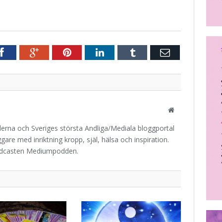
r
Facebook
Google+
Pinterest
LinkedIn
Tumblr
E-
post
Website
iderna och Sveriges största Andliga/Mediala bloggportal
are med inriktning kropp, själ, hälsa och inspiration.
odcasten Mediumpodden.