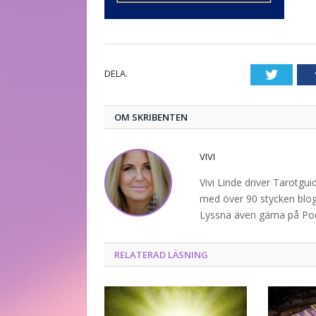
DELA.
Twitte
OM SKRIBENTEN
VIVI
Vivi Linde driver Tarotgu
med över 90 stycken blogg
Lyssna även gärna på P
RELATERAD LÄSNING