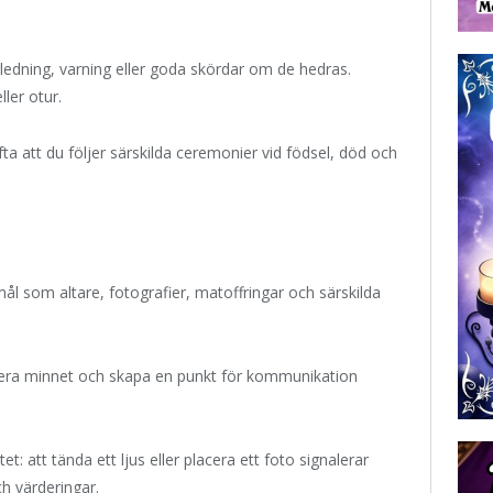
edning, varning eller goda skördar om de hedras.
ler otur.
fta att du följer särskilda ceremonier vid födsel, död och
ål som altare, fotografier, matoffringar och särskilda
sera minnet och skapa en punkt för kommunikation
t: att tända ett ljus eller placera ett foto signalerar
ch värderingar.