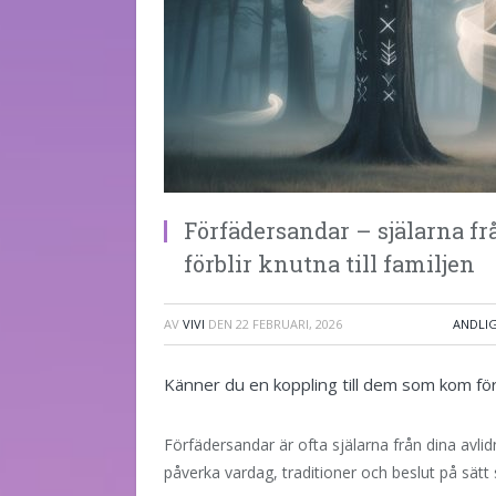
Förfädersandar – själarna fr
förblir knutna till familjen
AV
VIVI
DEN
22 FEBRUARI, 2026
ANDLI
Känner du en koppling till dem som kom fö
Förfädersandar är ofta själarna från dina avlidn
påverka vardag, traditioner och beslut på sät