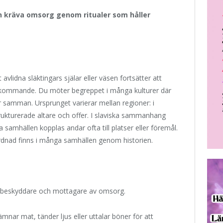
h kräva omsorg genom ritualer som håller
avlidna släktingars själar eller väsen fortsätter att
fterkommande. Du möter begreppet i många kulturer där
r samman. Ursprunget varierar mellan regioner: i
trukturerade altare och offer. I slaviska sammanhang
a samhällen kopplas andar ofta till platser eller föremål.
vördnad finns i många samhällen genom historien.
e beskyddare och mottagare av omsorg.
mnar mat, tänder ljus eller uttalar böner för att