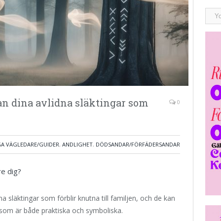
ån dina avlidna släktingar som
0
GA VÄGLEDARE/GUIDER
,
ANDLIGHET
,
DÖDSANDAR/FÖRFÄDERSANDAR
re dig?
a släktingar som förblir knutna till familjen, och de kan
t som är både praktiska och symboliska.