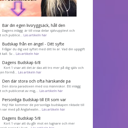
Bär din egen livsryggsäck, håll den
Dagens inlägg är till vissa delar självupplevt och
et och publice…
Läs artikeln här
Budskap från en ängel - Ditt syfte
Frågar du dig vad syftet med ditt liv är. Vad din uppgift
tt kall. Sv…
Läs artikeln här
Dagens Budskap 6/8
Kort 1 visar att det är dax att tro mer på dig själv och
gen förmå…
Läs artikeln här
Den där stora och ofta härskande pa
Den stora paradoxen med oss människor. Ett inlägg
et och publicerat av mig,…
Läs artikeln här
Personliga Budskap till ER som var
Hej! Här kommer de personliga budskapen riktade till
m var med på Änglahealin…
Läs artikeln här
Dagens Budskap 5/8
Kort 1 visar att du går mot en lugnare och mer
nisk period i livet…
Läs artikeln här