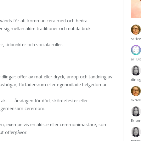
 används för att kommunicera med och hedra
r sig mellan äldre traditioner och nutida bruk.
skriv
, tidpunkter och sociala roller.
är. Di
dlingar: offer av mat eller dryck, anrop och tändning av
din e
 gravhögar, förfädersrum eller egenodlade helgedomar.
akt — årsdagen för död, skördefester eller
skriv
ör gemensam ceremoni.
Er so
ljen, exempelvis en äldste eller ceremonimästare, som
 ut offergåvor.
harmo