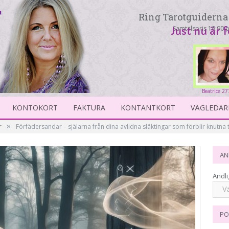
Ring Tarotguiderna 
Samtalspris 19:90 p
Just nu är 
Beatrice 2
KONTOKORT
FAKTURA
KONTANTKORT
VÄGLEDAR
»
r
Förfädersandar – själarna från dina avlidna släktingar som förblir knutna ti
AN
Andli
PO