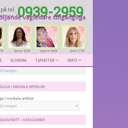
0939-2959
på tel
er minut.
följande vägledare tillgängliga
77#
Sanna 192#
Lotta N 190#
Anki 177#
E
SCHEMA
TJÄNSTER
INFO
ll familjen
DLIGA / MEDIALA ARTIKLAR
ga / mediala artiklar
DDAVSNITT – KATEGORIER