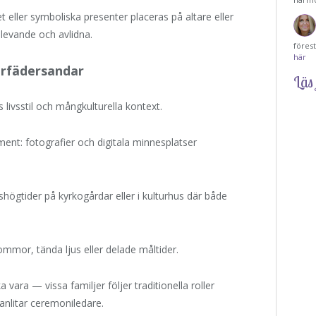
eller symboliska presenter placeras på altare eller
 levande och avlidna.
föres
här
örfädersandar
Läs 
 livsstil och mångkulturella kontext.
nt: fotografier och digitala minnesplatser
högtider på kyrkogårdar eller i kulturhus där både
lommor, tända ljus eller delade måltider.
vara — vissa familjer följer traditionella roller
anlitar ceremoniledare.