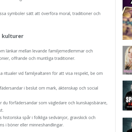
dessa symboler sätt att överföra moral, traditioner och
 kulturer
som länkar mellan levande familjemedlemmar och
nier, offrande och muntliga traditioner.
a ritualer vid familjealtaren för att visa respekt, be om
örfädersandar i beslut om mark, äktenskap och social
ser du förfädersandar som vägledare och kunskapsbärare,
t.
 historiska spår i folkliga sedvänjor, gravskick och
ns i böner eller minneshandlingar.