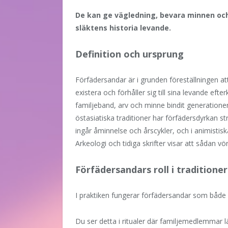
De kan ge vägledning, bevara minnen oc
släktens historia levande.
Definition och ursprung
Förfädersandar är i grunden föreställningen att 
existera och förhåller sig till sina levande e
familjeband, arv och minne bindit generatione
östasiatiska traditioner har förfädersdyrkan s
ingår åminnelse och årscykler, och i animistisk
Arkeologi och tidiga skrifter visar att sådan 
Förfädersandars roll i traditioner
I praktiken fungerar förfädersandar som båd
Du ser detta i ritualer där familjemedlemmar lä