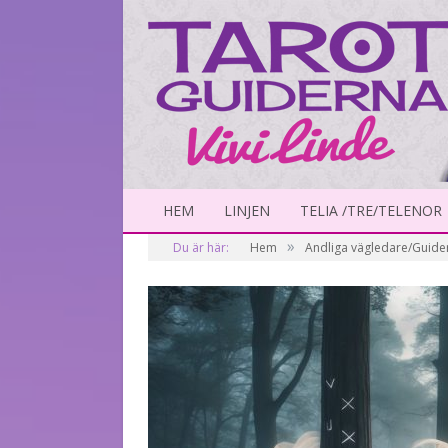
HEM
LINJEN
TELIA /TRE/TELENOR
»
Du är här:
Hem
Andliga vägledare/Guide