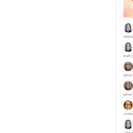
kalla
kraft
påver
påver
under
jobbi