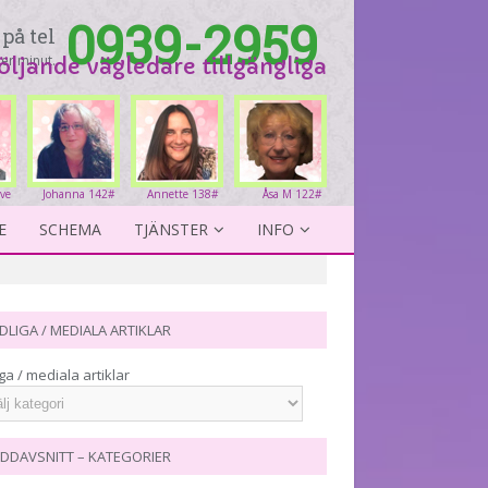
0939-2959
på tel
er minut.
följande vägledare tillgängliga
ove
Johanna 142#
Annette 138#
Åsa M 122#
4#
E
SCHEMA
TJÄNSTER
INFO
DLIGA / MEDIALA ARTIKLAR
ga / mediala artiklar
DDAVSNITT – KATEGORIER