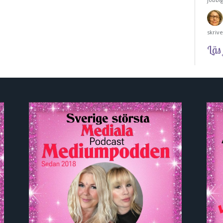
skriv
Läs 