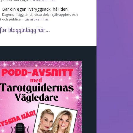
Bär din egen livsryggsäck, håll den
Dagens inlägg är till vissa delar självupplevt och
et och publice…
Läs artikeln här
fler blogginlägg här...