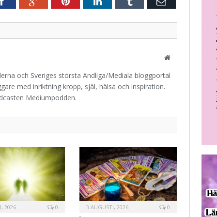
r
Facebook
Google+
Pinterest
LinkedIn
Tumblr
E-
post
Website
iderna och Sveriges största Andliga/Mediala bloggportal
are med inriktning kropp, själ, hälsa och inspiration.
odcasten Mediumpodden.
, 2026
0
3 AUGUSTI, 2026
0