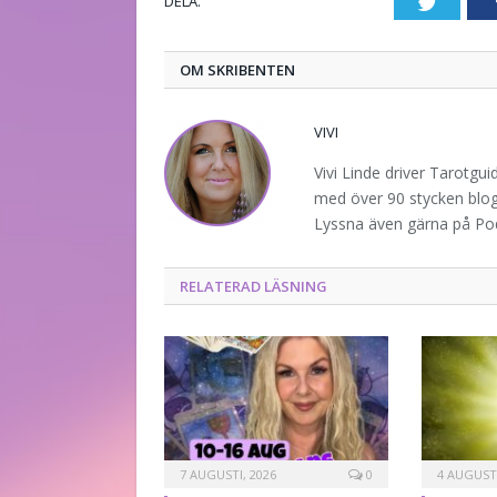
DELA.
Twitte
OM SKRIBENTEN
VIVI
Vivi Linde driver Tarotgu
med över 90 stycken blogg
Lyssna även gärna på P
RELATERAD LÄSNING
7 AUGUSTI, 2026
0
4 AUGUSTI