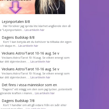
Lejonportalen 8/8
Här försöker jag sprida lite klarhet angående den så
de ”Lejonportalen…
Läs artikeln här
Dagens Budskap 8/8
Kort 1 kan betyda att du behöver ta tillbaka din egen
 och skapa m…
Läs artikeln här
Veckans Astro/Tarot 10-16 aug. Se v
Veckans Astro/Tarot 10-16 aug. Se vilken energi som
kar ditt stjärntecken. …
Läs artikeln här
Veckans Astro/Tarot 10-16 aug. Se v
Veckans Astro/Tarot 10-16 aug. Se vilken energi som
kar ditt stjärntecken. …
Läs artikeln här
Det finns i vissa människor som en
"Dagens" ett inlägg om den som jag tycker, potentiellt
görande kraften i männi…
Läs artikeln här
Dagens Budskap 7/8
Kort 1 handlar om att gå vidare från en svår eller
g period mot någo…
Läs artikeln här