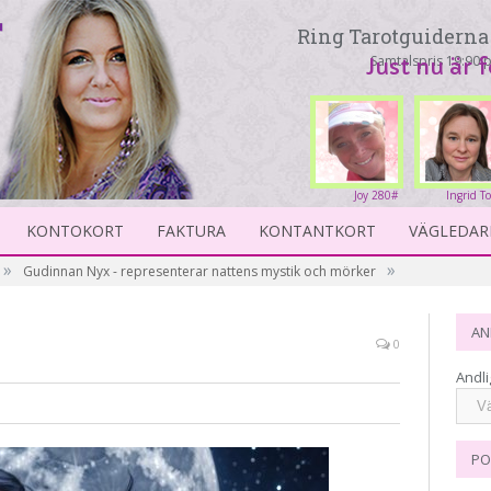
Ring Tarotguiderna 
Samtalspris 19:90 p
Just nu är 
Joy 280#
Ingrid T
23
KONTOKORT
FAKTURA
KONTANTKORT
VÄGLEDAR
»
»
Gudinnan Nyx - representerar nattens mystik och mörker
AN
0
Andli
PO