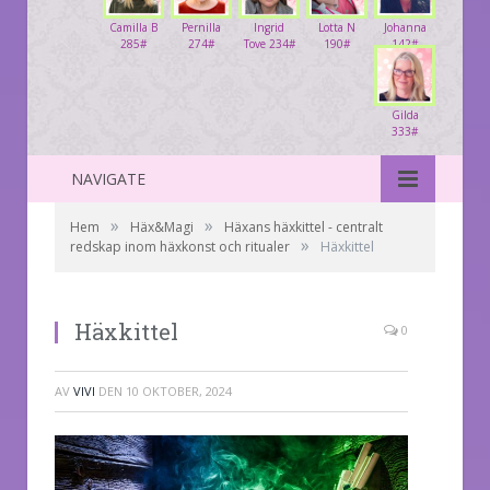
Camilla B
Pernilla
Ingrid
Lotta N
Johanna
285#
274#
Tove 234#
190#
142#
Gilda
333#
NAVIGATE
»
»
Hem
Häx&Magi
Häxans häxkittel - centralt
»
redskap inom häxkonst och ritualer
Häxkittel
Häxkittel
0
AV
VIVI
DEN
10 OKTOBER, 2024