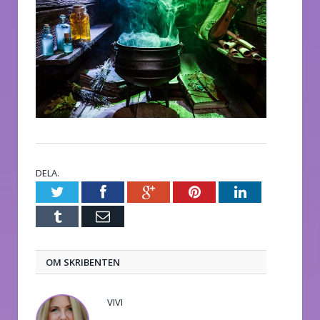
DELA.
Twitter
Facebook
Google+
Pinterest
LinkedIn
Tumblr
E-
post
OM SKRIBENTEN
VIVI