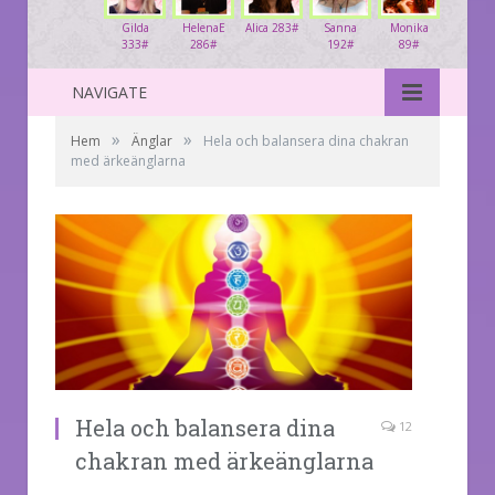
Gilda
HelenaE
Alica 283#
Sanna
Monika
333#
286#
192#
89#
NAVIGATE
»
»
Hem
Änglar
Hela och balansera dina chakran
med ärkeänglarna
Hela och balansera dina
12
chakran med ärkeänglarna