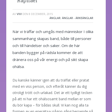
Raphael
AV
VIVI
DEN
8 DECEMBER, 2015
ÄNGLAR
,
ÄNGLAR - ÄRKEÄNGLAR
När vi träffar och umgås med människor I olika
sammanhang skapas band, både till personer
och till händelser och saker. Om de här
banden bygger på rädsla kommer de att
dränera oss på vår energi och på sikt skapa
ohälsa.
Du kanske känner igen att du träffat eller pratat
med en viss person, och efteråt känner du dig
otroligt trött och urlakad. Det är ett tydligt tecken
på att ni har ett ohälsosamt band mellan er som
du bör kapa – för bådas skull. Vi kan nog alla ta
formen av en energitjuv någon gång beroende på