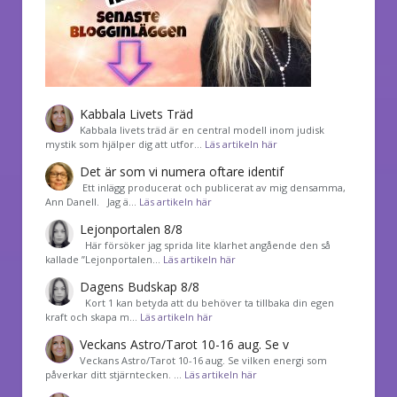
Kabbala Livets Träd
Kabbala livets träd är en central modell inom judisk
mystik som hjälper dig att utfor…
Läs artikeln här
Det är som vi numera oftare identif
͏ Ett inlägg producerat och publicerat av mig densamma,
Ann Danell. Jag ä…
Läs artikeln här
Lejonportalen 8/8
Här försöker jag sprida lite klarhet angående den så
kallade ”Lejonportalen…
Läs artikeln här
Dagens Budskap 8/8
Kort 1 kan betyda att du behöver ta tillbaka din egen
kraft och skapa m…
Läs artikeln här
Veckans Astro/Tarot 10-16 aug. Se v
Veckans Astro/Tarot 10-16 aug. Se vilken energi som
påverkar ditt stjärntecken. …
Läs artikeln här