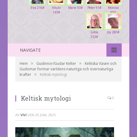
Eira 216#
Vitulv
Marie 93#
Peter 91#
Monika
143#
89#
Gilda
Joy 280#
333#
NAVIGATE
»
»
Hem
Gudinnor/Gudar Kelter
Keltiska Väsen och
Gudomar formar världens naturliga och övernaturliga
»
krafter
Keltisk mytologi
Keltisk mytologi
0
AV
VIVI
DEN
29 JUNI, 2025