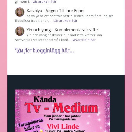
glimten i…
Läs artikeln här
Kaivalya - Vägen Till Inre Frihet
Kaivalya är ett centralt befrielseideal inom flera indiska
filosofiska traditioner. …
Läs artikeln här
Yin och yang - Komplementära krafte
Yin och yang beskriver hur motsatta krafter kan
samverka i stället för att stå i konf…
Läs artikeln här
Läs fler blogginlägg här...