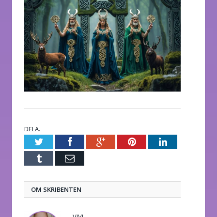
DELA.
Twitter
Facebook
Google+
Pinterest
LinkedIn
Tumblr
E-
post
OM SKRIBENTEN
VIVI