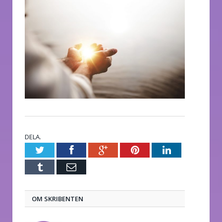
DELA.
Twitter
Facebook
Google+
Pinterest
LinkedIn
Tumblr
E-
post
OM SKRIBENTEN