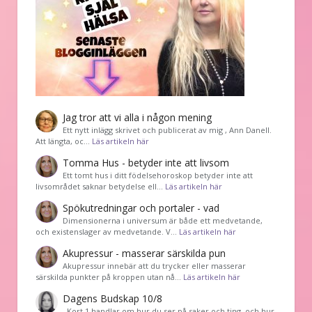
Jag tror att vi alla i någon mening
Ett nytt inlägg skrivet och publicerat av mig , Ann Danell.
Att längta, oc…
Läs artikeln här
Tomma Hus - betyder inte att livsom
Ett tomt hus i ditt födelsehoroskop betyder inte att
livsområdet saknar betydelse ell…
Läs artikeln här
Spökutredningar och portaler - vad
Dimensionerna i universum är både ett medvetande,
och existenslager av medvetande. V…
Läs artikeln här
Akupressur - masserar särskilda pun
Akupressur innebär att du trycker eller masserar
särskilda punkter på kroppen utan nå…
Läs artikeln här
Dagens Budskap 10/8
Kort 1 handlar om hur du ser på saker och ting, och hur