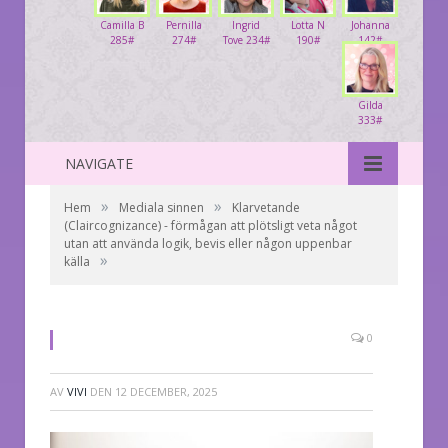
Camilla B
Pernilla
Ingrid
Lotta N
Johanna
285#
274#
Tove 234#
190#
142#
Gilda
333#
NAVIGATE
»
»
Hem
Mediala sinnen
Klarvetande
(Claircognizance) - förmågan att plötsligt veta något
utan att använda logik, bevis eller någon uppenbar
»
källa
0
AV
VIVI
DEN
12 DECEMBER, 2025