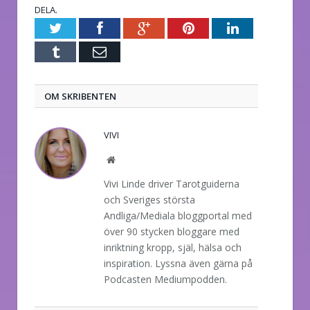
DELA.
Twitter
Facebook
Google+
Pinterest
LinkedIn
Tumblr
E-
post
OM SKRIBENTEN
VIVI
Website
Vivi Linde driver Tarotguiderna
och Sveriges största
Andliga/Mediala bloggportal med
över 90 stycken bloggare med
inriktning kropp, själ, hälsa och
inspiration. Lyssna även gärna på
Podcasten Mediumpodden.