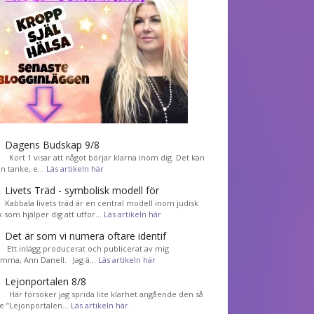
Dagens Budskap 9/8
Kort 1 visar att något börjar klarna inom dig. Det kan
en tanke, e…
Läs artikeln här
Livets Träd - symbolisk modell för
Kabbala livets träd är en central modell inom judisk
k som hjälper dig att utfor…
Läs artikeln här
Det är som vi numera oftare identif
͏ Ett inlägg producerat och publicerat av mig
mma, Ann Danell. Jag ä…
Läs artikeln här
Lejonportalen 8/8
Här försöker jag sprida lite klarhet angående den så
de ”Lejonportalen…
Läs artikeln här