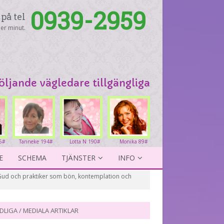
0939-2959
på tel
er minut.
följande vägledare tillgängliga
6#
Tanneke 194#
Lotta N 190#
Monika 89#
E
SCHEMA
TJÄNSTER
INFO
d Gud och praktiker som bön, kontemplation och
DLIGA / MEDIALA ARTIKLAR