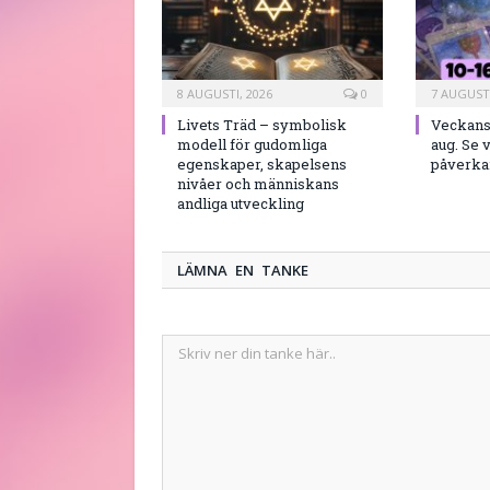
8 AUGUSTI, 2026
0
7 AUGUSTI
Livets Träd – symbolisk
Veckans 
modell för gudomliga
aug. Se 
egenskaper, skapelsens
påverkar
nivåer och människans
andliga utveckling
LÄMNA EN TANKE