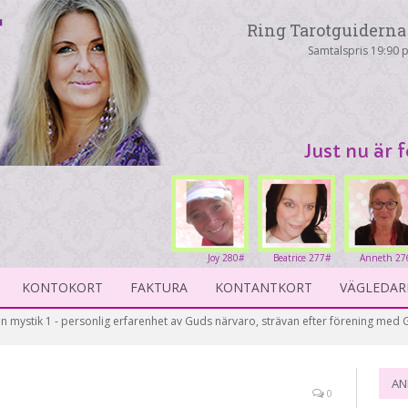
Ring Tarotguiderna 
Samtalspris 19:90 p
Just nu är 
Joy 280#
Beatrice 277#
Anneth 27
KONTOKORT
FAKTURA
KONTANTKORT
VÄGLEDAR
en mystik 1 - personlig erfarenhet av Guds närvaro, strävan efter förening me
AN
0