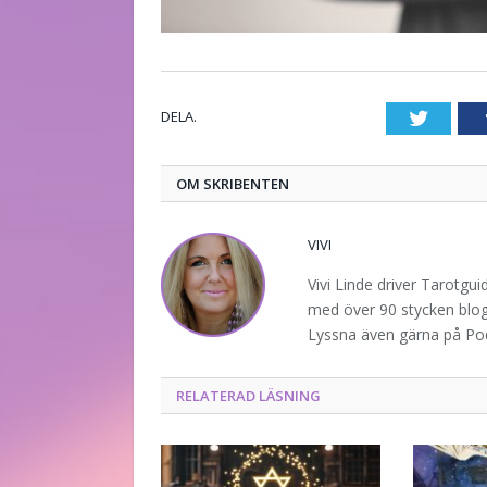
DELA.
Twitte
OM SKRIBENTEN
VIVI
Vivi Linde driver Tarotgu
med över 90 stycken blogg
Lyssna även gärna på P
RELATERAD LÄSNING