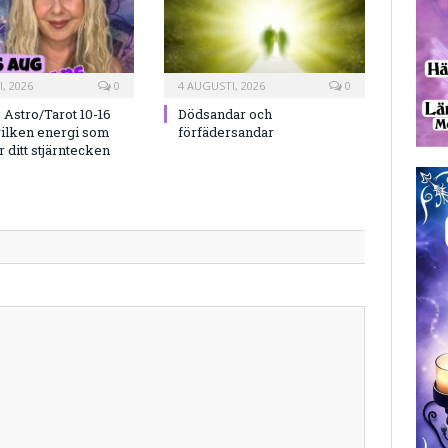
, 2026
0
4 AUGUSTI, 2026
0
Astro/Tarot 10-16
Dödsandar och
vilken energi som
förfädersandar
 ditt stjärntecken