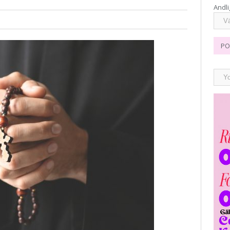
Andli
PO