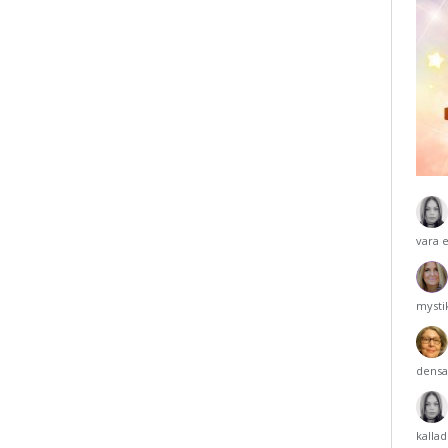
vara 
mysti
densa
kalla