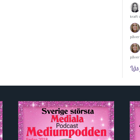
kraft
påver
påver
Läs 