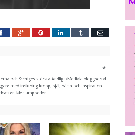
r
Facebook
Google+
Pinterest
LinkedIn
Tumblr
E-
post
Website
iderna och Sveriges största Andliga/Mediala bloggportal
are med inriktning kropp, själ, hälsa och inspiration.
odcasten Mediumpodden.