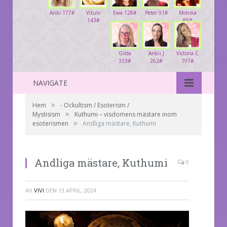
Anki 177#
Vitulv
Ewa 128#
Peter 91#
Monika
143#
89#
Gilda
Ankii.J
Victoria C
333#
262#
197#
NAVIGATE
»
Hem
- Ockultism / Esoterism /
»
Mystisism
Kuthumi – visdomens mästare inom
»
esoterismen
Andliga mästare, Kuthumi
Andliga mästare, Kuthumi
0
AV
VIVI
DEN
13 APRIL, 2024