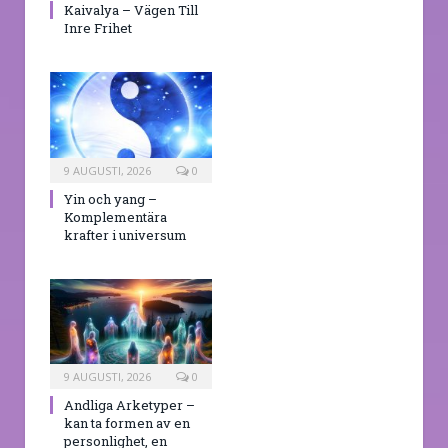
Kaivalya – Vägen Till
Inre Frihet
9 AUGUSTI, 2026
0
Yin och yang –
Komplementära
krafter i universum
9 AUGUSTI, 2026
0
Andliga Arketyper –
kan ta formen av en
personlighet, en