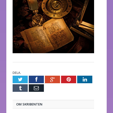
DELA.
Twitter
Facebook
Google+
Pinterest
LinkedIn
Tumblr
E-
post
OM SKRIBENTEN