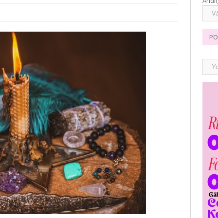
Andli
PO