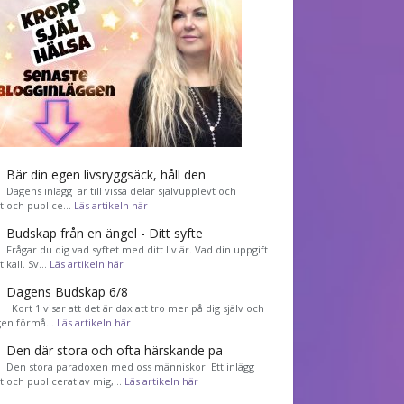
Bär din egen livsryggsäck, håll den
Dagens inlägg är till vissa delar självupplevt och
et och publice…
Läs artikeln här
Budskap från en ängel - Ditt syfte
Frågar du dig vad syftet med ditt liv är. Vad din uppgift
tt kall. Sv…
Läs artikeln här
Dagens Budskap 6/8
Kort 1 visar att det är dax att tro mer på dig själv och
gen förmå…
Läs artikeln här
Den där stora och ofta härskande pa
Den stora paradoxen med oss människor. Ett inlägg
et och publicerat av mig,…
Läs artikeln här