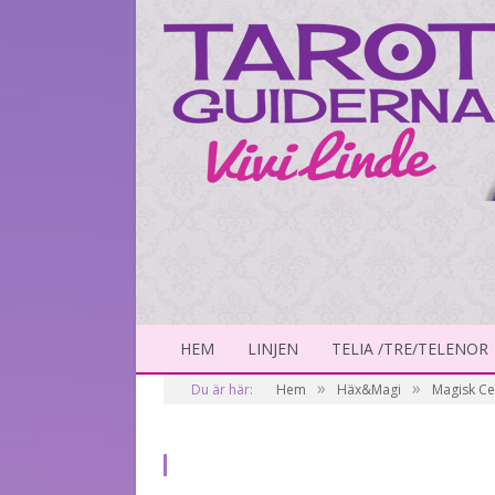
HEM
LINJEN
TELIA /TRE/TELENOR
»
»
Du är här:
Hem
Häx&Magi
Magisk Ce