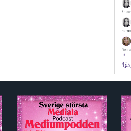
Er so
harmo
föres
här
Läs 