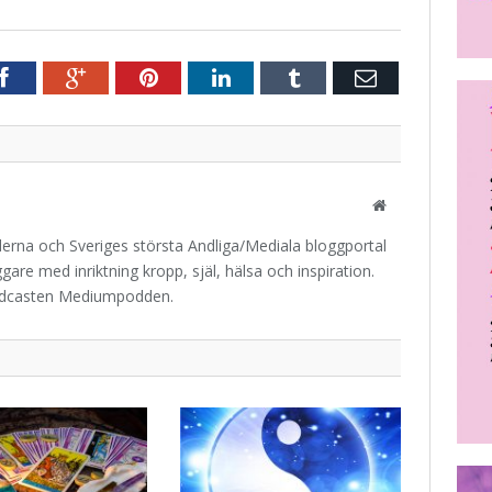
r
Facebook
Google+
Pinterest
LinkedIn
Tumblr
E-
post
Website
iderna och Sveriges största Andliga/Mediala bloggportal
are med inriktning kropp, själ, hälsa och inspiration.
odcasten Mediumpodden.