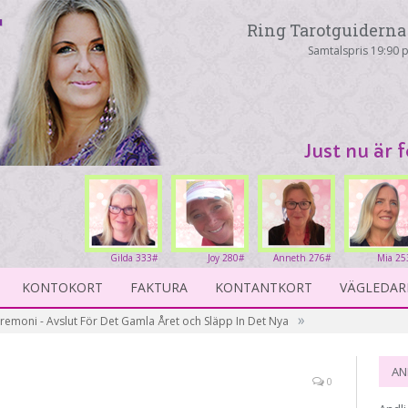
Ring Tarotguiderna 
Samtalspris 19:90 p
Just nu är 
Gilda 333#
Joy 280#
Anneth 276#
Mia 25
KONTOKORT
FAKTURA
KONTANTKORT
VÄGLEDAR
»
remoni - Avslut För Det Gamla Året och Släpp In Det Nya
AN
0