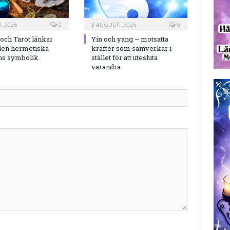
, 2026
0
3 AUGUSTI, 2026
0
och Tarot länkar
Yin och yang – motsatta
en hermetiska
krafter som samverkar i
ns symbolik
stället för att utesluta
varandra