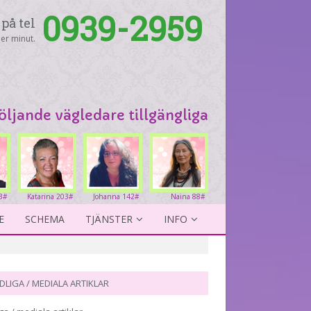
0939-2959
på tel
er minut.
följande vägledare tillgängliga
3#
Katarina 203#
Johanna 142#
Naina 88#
E
SCHEMA
TJÄNSTER
INFO
DLIGA / MEDIALA ARTIKLAR