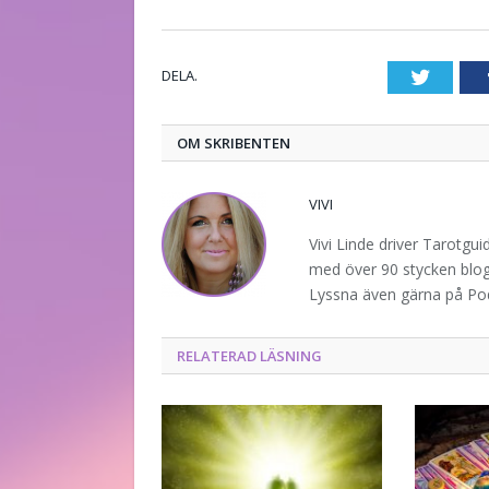
DELA.
Twitte
OM SKRIBENTEN
VIVI
Vivi Linde driver Tarotgu
med över 90 stycken blogg
Lyssna även gärna på P
RELATERAD LÄSNING