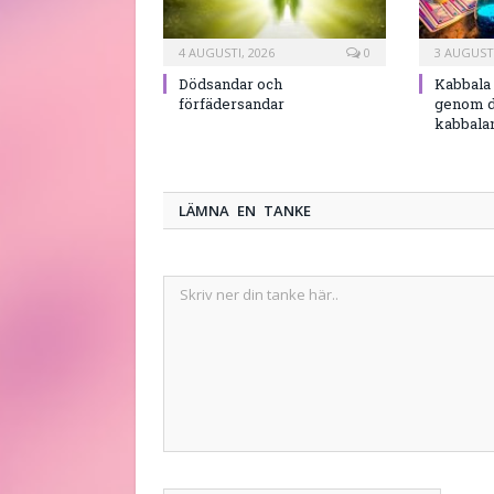
4 AUGUSTI, 2026
0
3 AUGUSTI
Dödsandar och
Kabbala 
förfädersandar
genom d
kabbala
LÄMNA EN TANKE