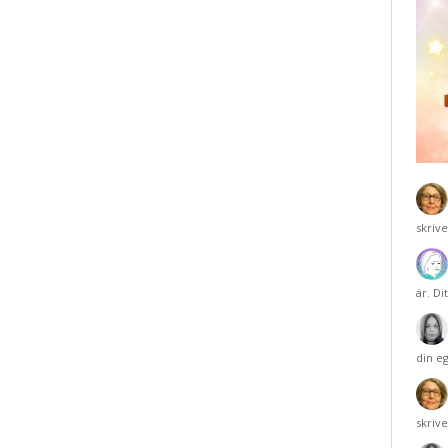
skriv
är. Di
din e
skriv