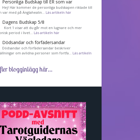
Personliga Budskap till ER som var
Hej! Här kommer de personliga budskapen riktade till
m var med på Änglahealin…
Läs artikeln här
Dagens Budskap 5/8
Kort 1 visar att du går mot en lugnare och mer
nisk period i livet…
Läs artikeln här
Dödsandar och förfädersandar
Dödsandar och förfädersandar beskriver
tällningar om avlidna personer som fortfa…
Läs artikeln
fler blogginlägg här...