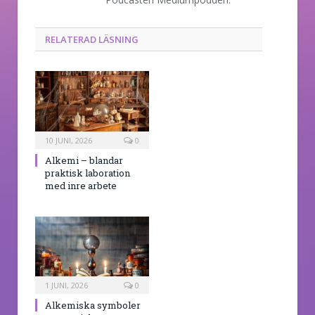
RELATERAD LÄSNING
10 JUNI, 2026
0
Alkemi – blandar
praktisk laboration
med inre arbete
1 JUNI, 2026
0
Alkemiska symboler