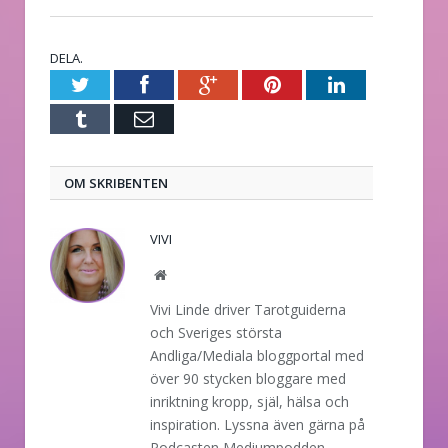
DELA.
Twitter
Facebook
Google+
Pinterest
LinkedIn
Tumblr
E-
post
OM SKRIBENTEN
VIVI
Website
Vivi Linde driver Tarotguiderna
och Sveriges största
Andliga/Mediala bloggportal med
över 90 stycken bloggare med
inriktning kropp, själ, hälsa och
inspiration. Lyssna även gärna på
Podcasten Mediumpodden.