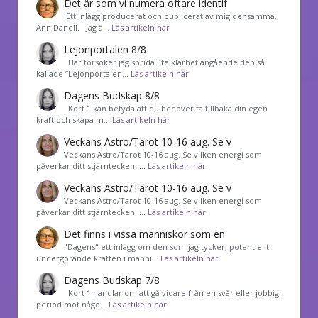
Det är som vi numera oftare identif
͏ Ett inlägg producerat och publicerat av mig densamma,
Ann Danell. Jag ä…
Läs artikeln här
Lejonportalen 8/8
Här försöker jag sprida lite klarhet angående den så
kallade ”Lejonportalen…
Läs artikeln här
Dagens Budskap 8/8
Kort 1 kan betyda att du behöver ta tillbaka din egen
kraft och skapa m…
Läs artikeln här
Veckans Astro/Tarot 10-16 aug. Se v
Veckans Astro/Tarot 10-16 aug. Se vilken energi som
påverkar ditt stjärntecken. …
Läs artikeln här
Veckans Astro/Tarot 10-16 aug. Se v
Veckans Astro/Tarot 10-16 aug. Se vilken energi som
påverkar ditt stjärntecken. …
Läs artikeln här
Det finns i vissa människor som en
"Dagens" ett inlägg om den som jag tycker, potentiellt
undergörande kraften i männi…
Läs artikeln här
Dagens Budskap 7/8
Kort 1 handlar om att gå vidare från en svår eller jobbig
period mot någo…
Läs artikeln här