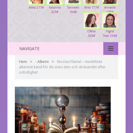
Alma 211#
Katarina
Tanneke
Anki 177#
Annette
203#
194#
138#
Ofelia
Ingrid
269#
Tove 234#
NAVIGATE
»
»
Hem
- Alkemi
Nicolas Flamel – medeltida
alkemist känd för de vises sten och strävandet efter
odödlighet