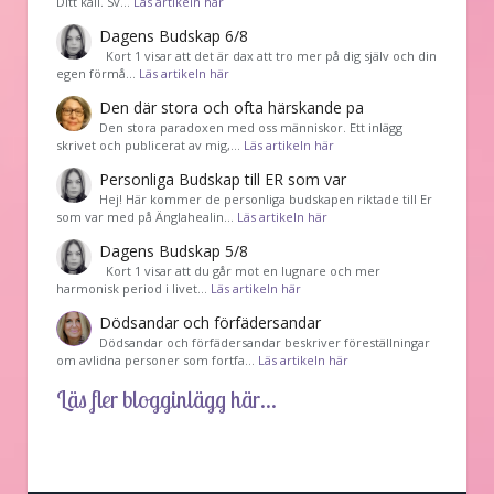
Ditt kall. Sv…
Läs artikeln här
Dagens Budskap 6/8
Kort 1 visar att det är dax att tro mer på dig själv och din
egen förmå…
Läs artikeln här
Den där stora och ofta härskande pa
Den stora paradoxen med oss människor. Ett inlägg
skrivet och publicerat av mig,…
Läs artikeln här
Personliga Budskap till ER som var
Hej! Här kommer de personliga budskapen riktade till Er
som var med på Änglahealin…
Läs artikeln här
Dagens Budskap 5/8
Kort 1 visar att du går mot en lugnare och mer
harmonisk period i livet…
Läs artikeln här
Dödsandar och förfädersandar
Dödsandar och förfädersandar beskriver föreställningar
om avlidna personer som fortfa…
Läs artikeln här
Läs fler blogginlägg här...