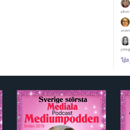
påver
under
jobbi
Läs 