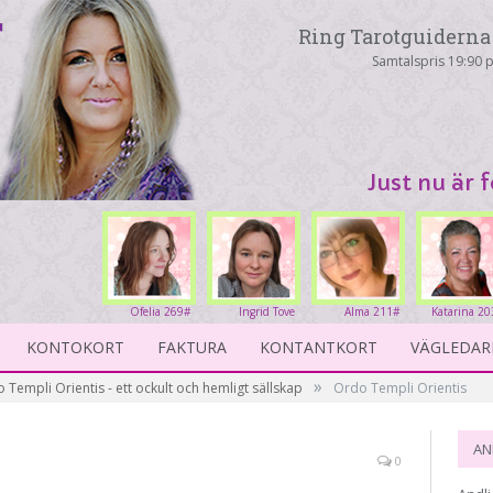
Ring Tarotguiderna 
Samtalspris 19:90 p
Just nu är 
Ofelia 269#
Ingrid Tove
Alma 211#
Katarina 20
234#
KONTOKORT
FAKTURA
KONTANTKORT
VÄGLEDAR
»
 Templi Orientis - ett ockult och hemligt sällskap
Ordo Templi Orientis
AN
0