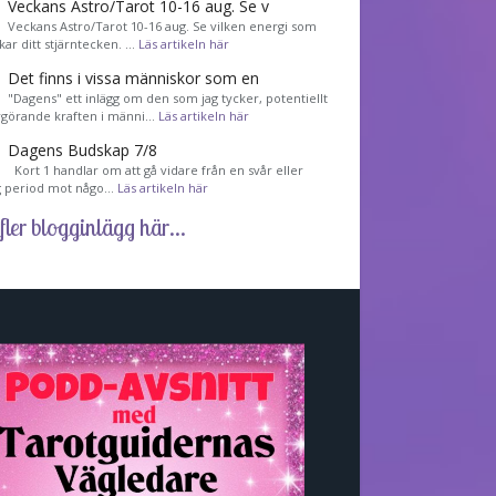
Veckans Astro/Tarot 10-16 aug. Se v
Veckans Astro/Tarot 10-16 aug. Se vilken energi som
kar ditt stjärntecken. …
Läs artikeln här
Det finns i vissa människor som en
"Dagens" ett inlägg om den som jag tycker, potentiellt
görande kraften i männi…
Läs artikeln här
Dagens Budskap 7/8
Kort 1 handlar om att gå vidare från en svår eller
g period mot någo…
Läs artikeln här
fler blogginlägg här...