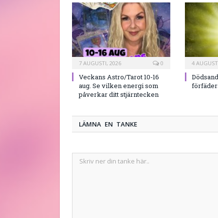
7 AUGUSTI, 2026
0
4 AUGUSTI
Veckans Astro/Tarot 10-16
Dödsand
aug. Se vilken energi som
förfäde
påverkar ditt stjärntecken
LÄMNA EN TANKE