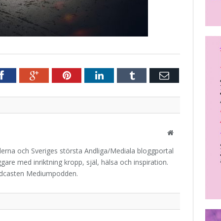
r
Facebook
Google+
Pinterest
LinkedIn
Tumblr
E-
post
Website
iderna och Sveriges största Andliga/Mediala bloggportal
are med inriktning kropp, själ, hälsa och inspiration.
odcasten Mediumpodden.