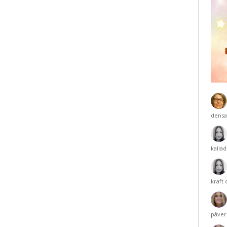
densa
kalla
kraft
påver