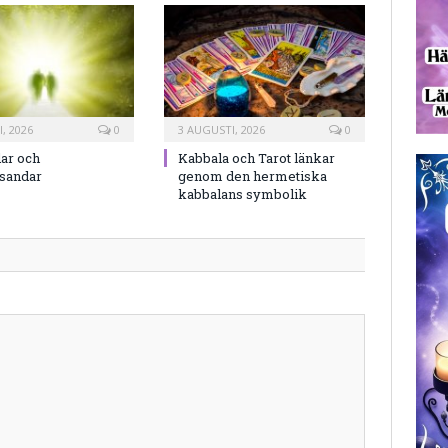
, 2026
0
3 AUGUSTI, 2026
0
ar och
Kabbala och Tarot länkar
rsandar
genom den hermetiska
kabbalans symbolik