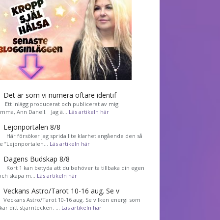
Det är som vi numera oftare identif
͏ Ett inlägg producerat och publicerat av mig
mma, Ann Danell. Jag ä…
Läs artikeln här
Lejonportalen 8/8
Här försöker jag sprida lite klarhet angående den så
de ”Lejonportalen…
Läs artikeln här
Dagens Budskap 8/8
Kort 1 kan betyda att du behöver ta tillbaka din egen
 och skapa m…
Läs artikeln här
Veckans Astro/Tarot 10-16 aug. Se v
Veckans Astro/Tarot 10-16 aug. Se vilken energi som
kar ditt stjärntecken. …
Läs artikeln här