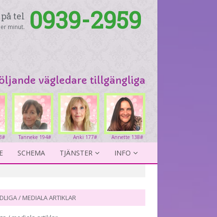
0939-2959
på tel
er minut.
följande vägledare tillgängliga
3#
Tanneke 194#
Anki 177#
Annette 138#
E
SCHEMA
TJÄNSTER
INFO
DLIGA / MEDIALA ARTIKLAR