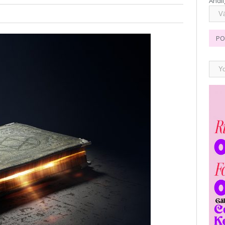
Andli
PO