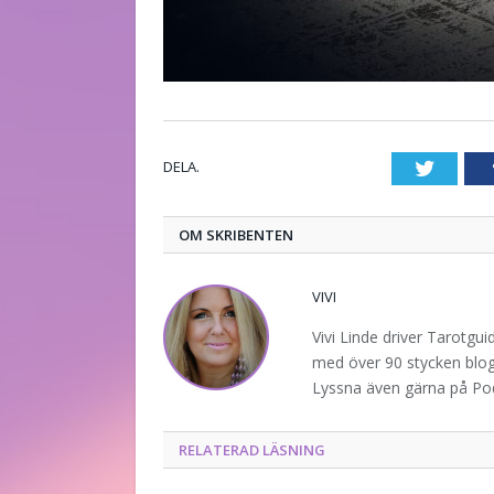
DELA.
Twitte
OM SKRIBENTEN
VIVI
Vivi Linde driver Tarotgu
med över 90 stycken blogg
Lyssna även gärna på P
RELATERAD LÄSNING