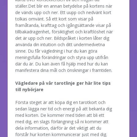
ställer.Det blir en annan betydelse på kortens när
de vänds upp och ner. Ett uupp och nedvänt kort
tolkas omvänt. Så ett kort som visar på
framåtanda, krafttag och igångsättande visar på
tillbakadragenhet, försiktighet och kraftlöshet när
det är upp och ner. Bildspråket i korten låter dig
använda din intuition och ditt undermedvetna
sinne. Du får vägledning i hur du kan göra
meningsfulla förändringar och styra upp utifrån
där du är. Du kan även få hjälp med hur du kan
manifestera dina mål och önskningar i framtiden.
Vägledare på vår tarotlinje ger här lite tips
till nybörjare
Första steget är att köpa dig en tarotkort och
sedan lägga ner tid och energi på att bekanta dig
med korten. De kommer med tiden att bli ett
med dig, en slags förlängning så ni kommer att
dela information, därför är det viktigt att du
förstår hur korten kommunicerar just med dig.