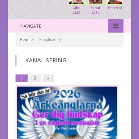
Gilda
Ninni
Peter 91#
333#
251#
NAVIGATE
»
Hem
"Kanalisering"
KANALISERING
Next
1
2
1
2
Next