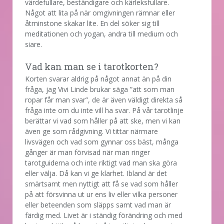
värdefullare, beständigare och kärleksfullare.
Något att lita på när omgivningen rämnar eller
åtminstone skakar lite. En del söker sig till
meditationen och yogan, andra till medium och
siare.
Vad kan man se i tarotkorten?
Korten svarar aldrig på något annat än på din
fråga, jag Vivi Linde brukar säga ”att som man
ropar får man svar”, de är även väldigt direkta så
fråga inte om du inte vill ha svar. På vår tarotlinje
berättar vi vad som håller på att ske, men vi kan
även ge som rådgivning. Vi tittar närmare
livsvägen och vad som gynnar oss bäst, många
gånger är man förvisad när man ringer
tarotguiderna och inte riktigt vad man ska göra
eller välja. Då kan vi ge klarhet. Ibland är det
smärtsamt men nyttigt att få se vad som håller
på att försvinna ut ur ens liv eller vilka personer
eller beteenden som släpps samt vad man är
färdig med. Livet är i ständig förändring och med