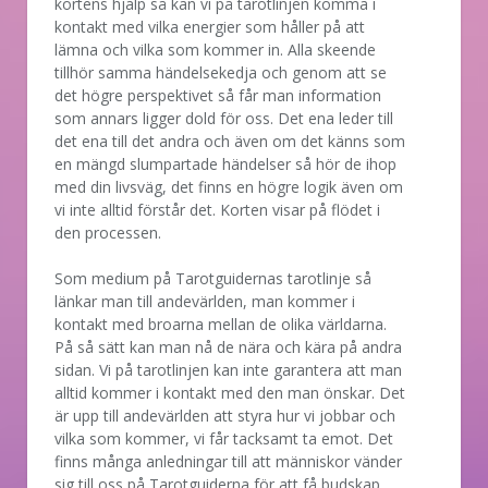
kortens hjälp så kan vi på tarotlinjen komma i
kontakt med vilka energier som håller på att
lämna och vilka som kommer in. Alla skeende
tillhör samma händelsekedja och genom att se
det högre perspektivet så får man information
som annars ligger dold för oss. Det ena leder till
det ena till det andra och även om det känns som
en mängd slumpartade händelser så hör de ihop
med din livsväg, det finns en högre logik även om
vi inte alltid förstår det. Korten visar på flödet i
den processen.
Som medium på Tarotguidernas tarotlinje så
länkar man till andevärlden, man kommer i
kontakt med broarna mellan de olika världarna.
På så sätt kan man nå de nära och kära på andra
sidan. Vi på tarotlinjen kan inte garantera att man
alltid kommer i kontakt med den man önskar. Det
är upp till andevärlden att styra hur vi jobbar och
vilka som kommer, vi får tacksamt ta emot. Det
finns många anledningar till att människor vänder
sig till oss på Tarotguiderna för att få budskap