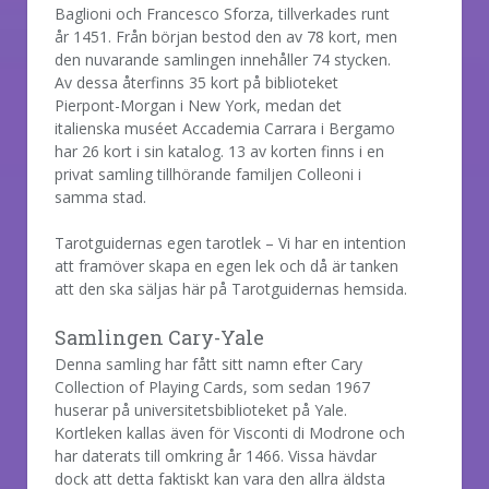
Baglioni och Francesco Sforza, tillverkades runt
år 1451. Från början bestod den av 78 kort, men
den nuvarande samlingen innehåller 74 stycken.
Av dessa återfinns 35 kort på biblioteket
Pierpont-Morgan i New York, medan det
italienska muséet Accademia Carrara i Bergamo
har 26 kort i sin katalog. 13 av korten finns i en
privat samling tillhörande familjen Colleoni i
samma stad.
Tarotguidernas egen tarotlek – Vi har en intention
att framöver skapa en egen lek och då är tanken
att den ska säljas här på Tarotguidernas hemsida.
Samlingen Cary-Yale
Denna samling har fått sitt namn efter Cary
Collection of Playing Cards, som sedan 1967
huserar på universitetsbiblioteket på Yale.
Kortleken kallas även för Visconti di Modrone och
har daterats till omkring år 1466. Vissa hävdar
dock att detta faktiskt kan vara den allra äldsta