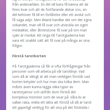
från andevärlden. En del vill bara få känna att de
finns kvar och att de fortfarande älskar oss, en
del behöver få till en förlåtelse eller ett avslut och
få säga adjö. Men ibland handlar det om det egna
sökandet, man vill få svar och utveckla sin egen
medialitet, eller åtminstone få svar på om man
själv är medial. Att ringa till Tarotguiderna kan
vara ett snabbt sätt att få svar på många av sina
frågor.
Förstå tarotkorten
På Tarotguiderna så får vi ofta förfrågningar från
personer som vill arbeta på vår tarotlinje. Vad
som då är viktigt är att man verkligen förstår vad
korten betyder och hur man ska tolka dem. Man
måste även kunna lägga olika typer av
tarotstjärnor och utifrån dom förstå det
komplexa mönster som de visar på. Våra liv är
sällan raka, enkla ett lätta att förstå så då är tarot
ett ypperligt verktyg för att visa på det fördolda i