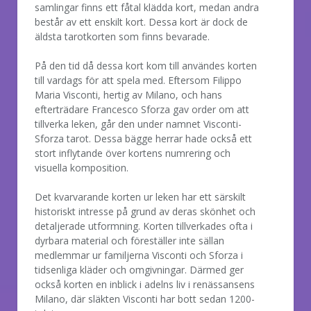
samlingar finns ett fåtal klädda kort, medan andra
består av ett enskilt kort. Dessa kort är dock de
äldsta tarotkorten som finns bevarade.
På den tid då dessa kort kom till användes korten
till vardags för att spela med. Eftersom Filippo
Maria Visconti, hertig av Milano, och hans
efterträdare Francesco Sforza gav order om att
tillverka leken, går den under namnet Visconti-
Sforza tarot. Dessa bägge herrar hade också ett
stort inflytande över kortens numrering och
visuella komposition.
Det kvarvarande korten ur leken har ett särskilt
historiskt intresse på grund av deras skönhet och
detaljerade utformning. Korten tillverkades ofta i
dyrbara material och föreställer inte sällan
medlemmar ur familjerna Visconti och Sforza i
tidsenliga kläder och omgivningar. Därmed ger
också korten en inblick i adelns liv i renässansens
Milano, där släkten Visconti har bott sedan 1200-