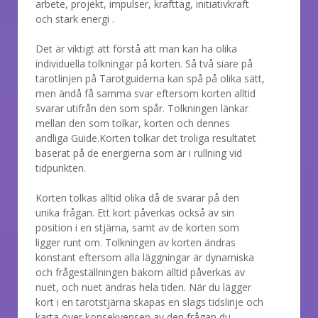
arbete, projekt, impulser, krafttag, initiativkraft
och stark energi .
Det är viktigt att förstå att man kan ha olika
individuella tolkningar på korten. Så två siare på
tarotlinjen på Tarotguiderna kan spå på olika sätt,
men ändå få samma svar eftersom korten alltid
svarar utifrån den som spår. Tolkningen länkar
mellan den som tolkar, korten och dennes
andliga Guide.Korten tolkar det troliga resultatet
baserat på de energierna som är i rullning vid
tidpunkten.
Korten tolkas alltid olika då de svarar på den
unika frågan. Ett kort påverkas också av sin
position i en stjärna, samt av de korten som
ligger runt om. Tolkningen av korten ändras
konstant eftersom alla läggningar är dynamiska
och frågeställningen bakom alltid påverkas av
nuet, och nuet ändras hela tiden. När du lägger
kort i en tarotstjärna skapas en slags tidslinje och
karta över konsekvensen av den frågan du