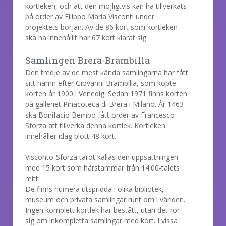
kortleken, och att den möjligtvis kan ha tillverkats
på order av Filippo Maria Visconti under
projektets början. Av de 86 kort som kortleken
ska ha innehållit har 67 kort klarat sig.
Samlingen Brera-Brambilla
Den tredje av de mest kända samlingarna har fått
sitt namn efter Giovanni Brambilla, som köpte
korten år 1900 i Venedig. Sedan 1971 finns korten
på galleriet Pinacoteca di Brera i Milano. År 1463
ska Bonifacio Bembo fått order av Francesco
Sforza att tillverka denna kortlek. Kortleken
innehåller idag blott 48 kort.
Visconto-Sforza tarot kallas den uppsättningen
med 15 kort som härstammar från 14.00-talets
mitt.
De finns numera utspridda i olika bibliotek,
museum och privata samlingar runt om i världen.
Ingen komplett kortlek har bestått, utan det rör
sig om inkompletta samlingar med kort. I vissa