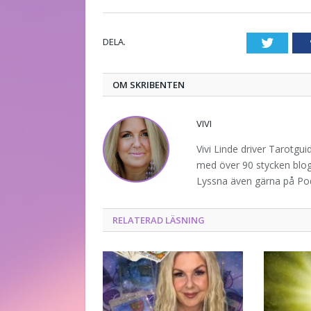
DELA.
Twitte
OM SKRIBENTEN
VIVI
Vivi Linde driver Tarotgu
med över 90 stycken blogg
Lyssna även gärna på P
RELATERAD LÄSNING