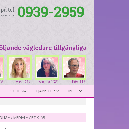
0939-2959
på tel
er minut.
följande vägledare tillgängliga
4#
Anki 177#
Johanna 142#
Peter 91#
E
SCHEMA
TJÄNSTER
INFO
DLIGA / MEDIALA ARTIKLAR