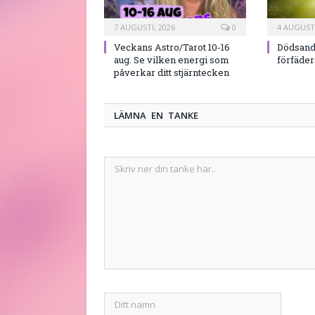
7 AUGUSTI, 2026
0
4 AUGUSTI
Veckans Astro/Tarot 10-16
Dödsand
aug. Se vilken energi som
förfäde
påverkar ditt stjärntecken
LÄMNA EN TANKE