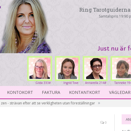
Ring Tarotguiderna 
Samtalspris 19:90 p
Just nu är 
Gilda 333#
Ingrid Tove
Annarella 214#
Tanneke 19
234#
KONTOKORT
FAKTURA
KONTANTKORT
VÄGLEDAR
»
 zen - strävan efter att se verkligheten utan föreställningar
AN
0