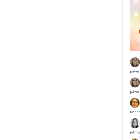
påver
påver
under
jobbi