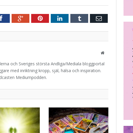
r
Facebook
Google+
Pinterest
LinkedIn
Tumblr
E-
post
Website
iderna och Sveriges största Andliga/Mediala bloggportal
are med inriktning kropp, själ, hälsa och inspiration.
odcasten Mediumpodden.