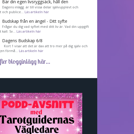
Bär din egen livsryggsäck, håll den
Dagens inlägg är till vissa delar självupplevt och
et och publice…
Läs artikeln här
Budskap från en ängel - Ditt syfte
Frågar du dig vad syftet med ditt liv är. Vad din uppgift
tt kall. Sv…
Läs artikeln här
Dagens Budskap 6/8
Kort 1 visar att det är dax att tro mer på dig själv och
gen förmå…
Läs artikeln här
fler blogginlägg här...