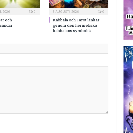
, 2026
0
3 AUGUSTI, 2026
0
ar och
Kabbala och Tarot länkar
rsandar
genom den hermetiska
kabbalans symbolik