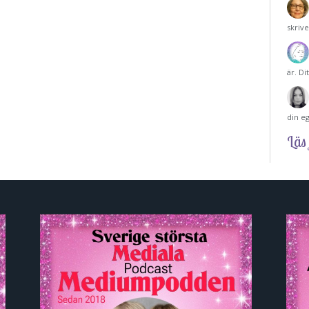
skriv
är. Di
din e
Läs 