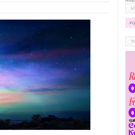
Andli
PO