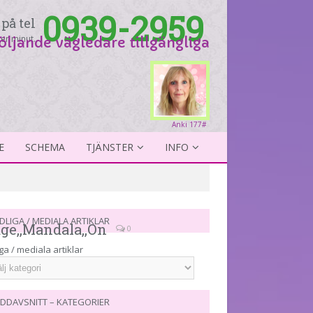
0939-2959
på tel
er minut.
följande vägledare tillgängliga
Anki 177#
E
SCHEMA
TJÄNSTER
INFO
DLIGA / MEDIALA ARTIKLAR
age,,Mandala,,On
0
ga / mediala artiklar
DDAVSNITT – KATEGORIER