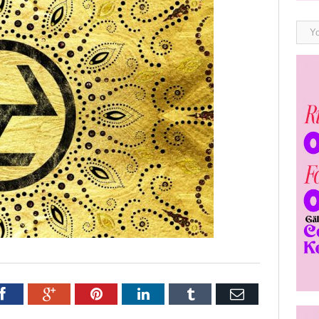
r
Facebook
Google+
Pinterest
LinkedIn
Tumblr
E-
post