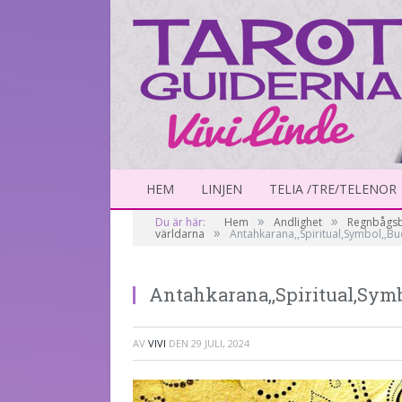
HEM
LINJEN
TELIA /TRE/TELENOR
»
»
Du är här:
Hem
Andlighet
Regnbågsbr
»
världarna
Antahkarana,,Spiritual,Symbol,,Bu
Antahkarana, Esotericism,
Antahkarana,,Spiritual,Symb
AV
VIVI
DEN
29 JULI, 2024