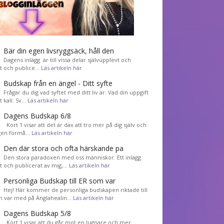
Bär din egen livsryggsäck, håll den
Dagens inlägg är till vissa delar självupplevt och
et och publice…
Läs artikeln här
Budskap från en ängel - Ditt syfte
Frågar du dig vad syftet med ditt liv är. Vad din uppgift
tt kall. Sv…
Läs artikeln här
Dagens Budskap 6/8
Kort 1 visar att det är dax att tro mer på dig själv och
gen förmå…
Läs artikeln här
Den där stora och ofta härskande pa
Den stora paradoxen med oss människor. Ett inlägg
et och publicerat av mig,…
Läs artikeln här
Personliga Budskap till ER som var
Hej! Här kommer de personliga budskapen riktade till
m var med på Änglahealin…
Läs artikeln här
Dagens Budskap 5/8
Kort 1 visar att du går mot en lugnare och mer