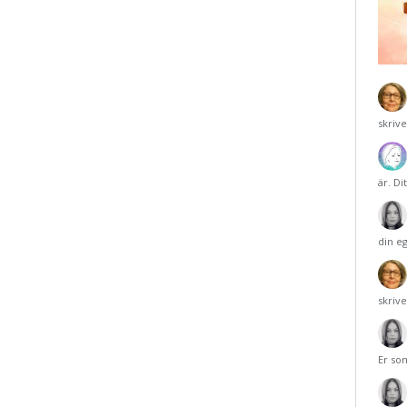
skriv
är. Di
din e
skriv
Er so