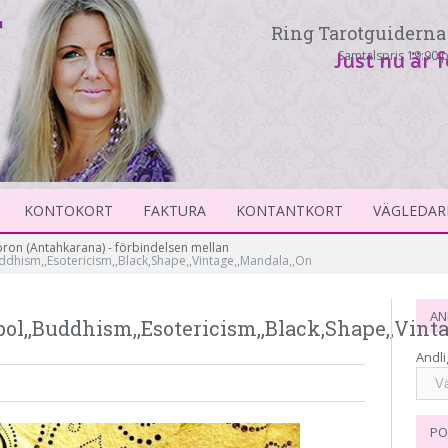
Ring Tarotguiderna 
Samtalspris 19:90 p
Just nu är 
KONTOKORT
FAKTURA
KONTANTKORT
VÄGLEDAR
on (Antahkarana) - förbindelsen mellan
ddhism,,Esotericism,,Black,Shape,,Vintage,,Mandala,,On
AN
ol,,Buddhism,,Esotericism,,Black,Shape,,Vint
Andli
PO