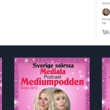
harmo
föres
här
Läs 