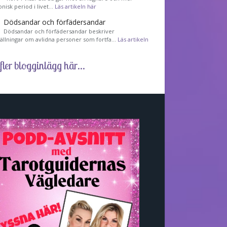
nisk period i livet…
Läs artikeln här
Dödsandar och förfädersandar
Dödsandar och förfädersandar beskriver
tällningar om avlidna personer som fortfa…
Läs artikeln
fler blogginlägg här...