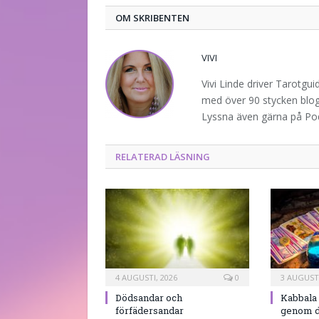
OM SKRIBENTEN
VIVI
Vivi Linde driver Tarotgu
med över 90 stycken blogg
Lyssna även gärna på P
RELATERAD LÄSNING
4 AUGUSTI, 2026
0
3 AUGUSTI
Dödsandar och
Kabbala 
förfädersandar
genom d