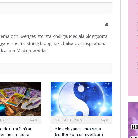
Website
iderna och Sveriges största Andliga/Mediala bloggportal
are med inriktning kropp, själ, hälsa och inspiration.
odcasten Mediumpodden.
, 2026
0
3 AUGUSTI, 2026
0
och Tarot länkar
Yin och yang – motsatta
en hermetiska
krafter som samverkar i