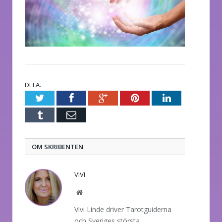
DELA.
Twitter
Facebook
Google+
Pinterest
LinkedIn
Tumblr
E-
post
OM SKRIBENTEN
VIVI
Website
Vivi Linde driver Tarotguiderna
och Sveriges största