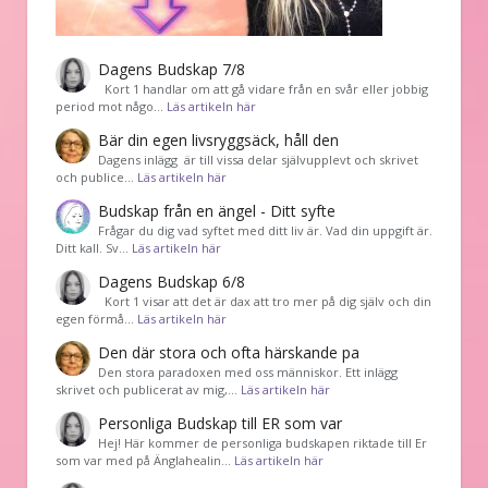
Dagens Budskap 7/8
Kort 1 handlar om att gå vidare från en svår eller jobbig
period mot någo…
Läs artikeln här
Bär din egen livsryggsäck, håll den
Dagens inlägg är till vissa delar självupplevt och skrivet
och publice…
Läs artikeln här
Budskap från en ängel - Ditt syfte
Frågar du dig vad syftet med ditt liv är. Vad din uppgift är.
Ditt kall. Sv…
Läs artikeln här
Dagens Budskap 6/8
Kort 1 visar att det är dax att tro mer på dig själv och din
egen förmå…
Läs artikeln här
Den där stora och ofta härskande pa
Den stora paradoxen med oss människor. Ett inlägg
skrivet och publicerat av mig,…
Läs artikeln här
Personliga Budskap till ER som var
Hej! Här kommer de personliga budskapen riktade till Er
som var med på Änglahealin…
Läs artikeln här