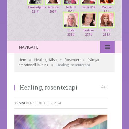
Hökenstjärna
Katarina
Lotta N
Peter 91#
Monika
231#
203#
190#
89#
Gilda
Beatrice
Ninni
333#
277#
251#
NAVIGATE
»
»
Hem
Healing Hälsa
Rosenterapi - främjar
»
emotionell läkning
Healing, rosenterapi
Healing, rosenterapi
0
AV
VIVI
DEN
19 OKTOBER, 2024