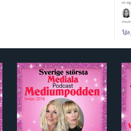
till d
intui
Läs 