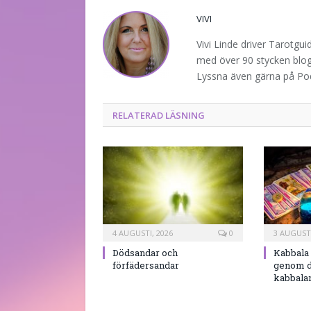
VIVI
Vivi Linde driver Tarotgu
med över 90 stycken blogg
Lyssna även gärna på P
RELATERAD LÄSNING
4 AUGUSTI, 2026
0
3 AUGUSTI
Dödsandar och
Kabbala 
förfädersandar
genom d
kabbala