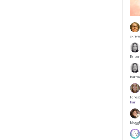
skriv
Er so
harmo
föres
här
blogg