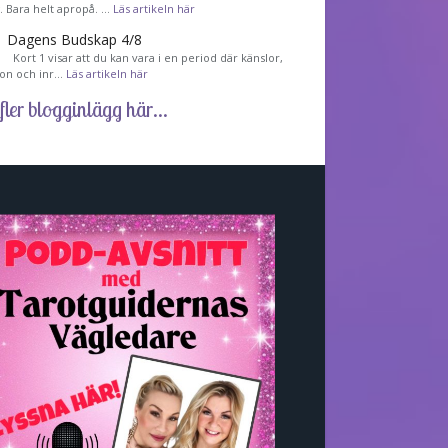
ig. Bara helt apropå. …
Läs artikeln här
Dagens Budskap 4/8
Kort 1 visar att du kan vara i en period där känslor,
tion och inr…
Läs artikeln här
fler blogginlägg här...