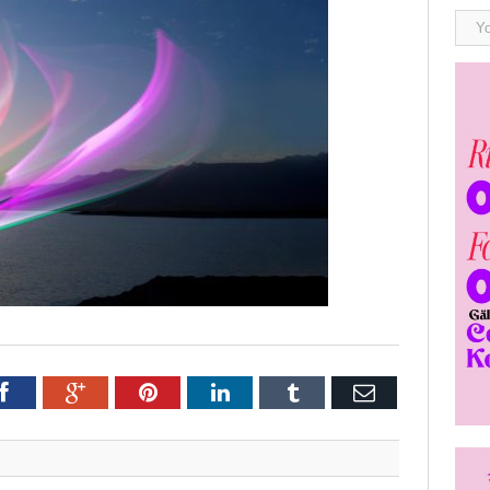
r
Facebook
Google+
Pinterest
LinkedIn
Tumblr
E-
post