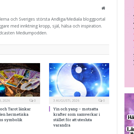
Website
iderna och Sveriges största Andliga/Mediala bloggportal
are med inriktning kropp, själ, hälsa och inspiration.
odcasten Mediumpodden.
, 2026
0
3 AUGUSTI, 2026
0
och Tarot länkar
Yin och yang – motsatta
en hermetiska
krafter som samverkar i
ns symbolik
stället för att utesluta
varandra