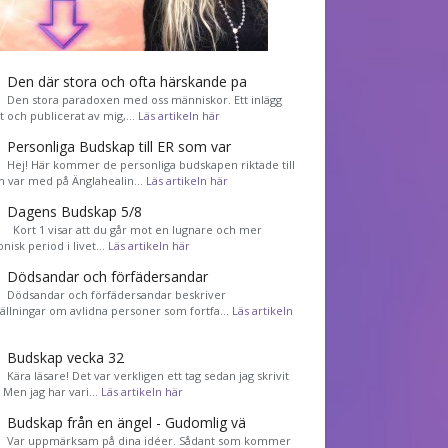
Den där stora och ofta härskande pa
Den stora paradoxen med oss människor. Ett inlägg
et och publicerat av mig,…
Läs artikeln här
Personliga Budskap till ER som var
Hej! Här kommer de personliga budskapen riktade till
m var med på Änglahealin…
Läs artikeln här
Dagens Budskap 5/8
Kort 1 visar att du går mot en lugnare och mer
nisk period i livet…
Läs artikeln här
Dödsandar och förfädersandar
Dödsandar och förfädersandar beskriver
tällningar om avlidna personer som fortfa…
Läs artikeln
Budskap vecka 32
Kära läsare! Det var verkligen ett tag sedan jag skrivit
! Men jag har vari…
Läs artikeln här
Budskap från en ängel - Gudomlig vä
Var uppmärksam på dina idéer. Sådant som kommer