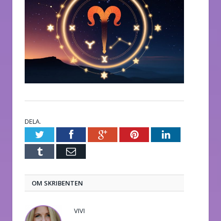
DELA.
Twitter
Facebook
Google+
Pinterest
LinkedIn
Tumblr
E-
post
OM SKRIBENTEN
VIVI