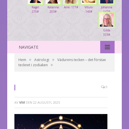
Ragel
Katarina
Anki 177#
Vitulv
Johanna
275#
203#
143#
142#
Gilda
333#
NAVIGATE
»
»
Hem
Astrologi
Vädurens tecken – det förstae
»
tecknet i zodiaken
0
AV
VIVI
DEN
22 AUGUSTI, 2025