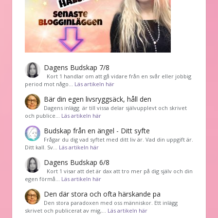
Dagens Budskap 7/8
Kort 1 handlar om att gå vidare från en svår eller jobbig
period mot någo…
Läs artikeln här
Bär din egen livsryggsäck, håll den
Dagens inlägg är till vissa delar självupplevt och skrivet
och publice…
Läs artikeln här
Budskap från en ängel - Ditt syfte
Frågar du dig vad syftet med ditt liv är. Vad din uppgift är.
Ditt kall. Sv…
Läs artikeln här
Dagens Budskap 6/8
Kort 1 visar att det är dax att tro mer på dig själv och din
egen förmå…
Läs artikeln här
Den där stora och ofta härskande pa
Den stora paradoxen med oss människor. Ett inlägg
skrivet och publicerat av mig,…
Läs artikeln här