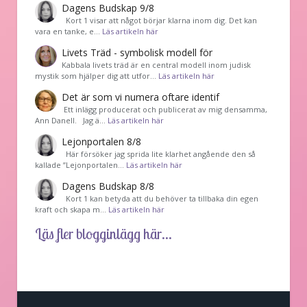
Dagens Budskap 9/8
Kort 1 visar att något börjar klarna inom dig. Det kan
vara en tanke, e…
Läs artikeln här
Livets Träd - symbolisk modell för
Kabbala livets träd är en central modell inom judisk
mystik som hjälper dig att utfor…
Läs artikeln här
Det är som vi numera oftare identif
͏ Ett inlägg producerat och publicerat av mig densamma,
Ann Danell. Jag ä…
Läs artikeln här
Lejonportalen 8/8
Här försöker jag sprida lite klarhet angående den så
kallade ”Lejonportalen…
Läs artikeln här
Dagens Budskap 8/8
Kort 1 kan betyda att du behöver ta tillbaka din egen
kraft och skapa m…
Läs artikeln här
Läs fler blogginlägg här...