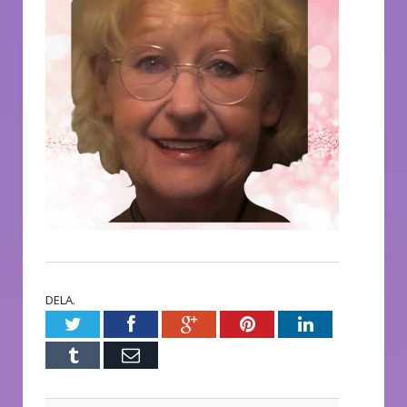
DELA.
Twitter
Facebook
Google+
Pinterest
LinkedIn
Tumblr
E-
post