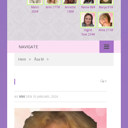
Malin
Anki 177#
Annette
Naina 88#
Marya 81#
200#
138#
Ingrid
Alma 211#
Tove 234#
NAVIGATE
»
»
Hem
Åsa M
0
AV
VIVI
DEN
10 JANUARI, 2026