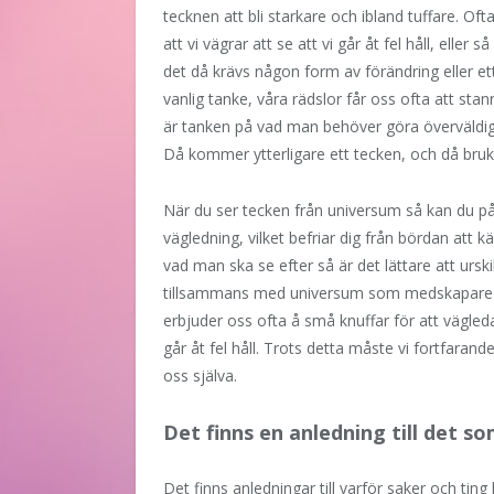
tecknen att bli starkare och ibland tuffare. Of
att vi vägrar att se att vi går åt fel håll, elle
det då krävs någon form av förändring eller ett 
vanlig tanke, våra rädslor får oss ofta att st
är tanken på vad man behöver göra överväldig
Då kommer ytterligare ett tecken, och då br
När du ser tecken från universum så kan du på ett
vägledning, vilket befriar dig från bördan att k
vad man ska se efter så är det lättare att urs
tillsammans med universum som medskapare så
erbjuder oss ofta å små knuffar för att vägleda o
går åt fel håll. Trots detta måste vi fortfarand
oss själva.
Det finns en anledning till det s
Det finns anledningar till varför saker och ting