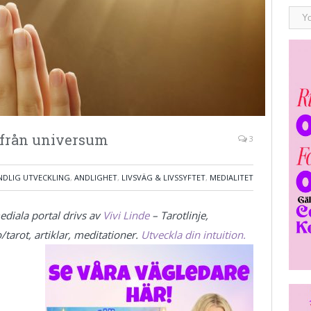
från universum
3
NDLIG UTVECKLING
,
ANDLIGHET
,
LIVSVÄG & LIVSSYFTET
,
MEDIALITET
ediala portal drivs av
Vivi Linde
– Tarotlinje,
/tarot, artiklar,
meditationer.
Utveckla din intuition.