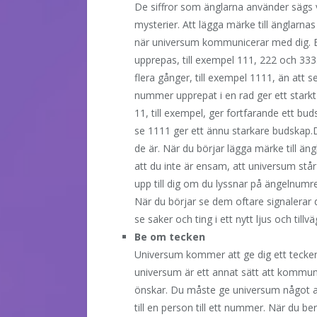
De siffror som änglarna använder sägs v
mysterier. Att lägga märke till änglarna
när universum kommunicerar med dig. 
upprepas, till exempel 111, 222 och 33
flera gånger, till exempel 1111, än att 
nummer upprepat i en rad ger ett stark
11, till exempel, ger fortfarande ett bu
se 1111 ger ett ännu starkare budskap.D
de är. När du börjar lägga märke till än
att du inte är ensam, att universum står
upp till dig om du lyssnar på ängelnumre
När du börjar se dem oftare signalerar du
se saker och ting i ett nytt ljus och till
Be om tecken
Universum kommer att ge dig ett tecken 
universum är ett annat sätt att kommuni
önskar. Du måste ge universum något at
till en person till ett nummer. När du b