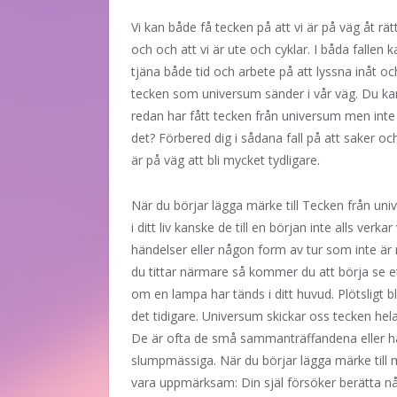
Vi kan både få tecken på att vi är på väg åt rätt
och och att vi är ute och cyklar. I båda fallen k
tjäna både tid och arbete på att lyssna inåt oc
tecken som universum sänder i vår väg. Du k
redan har fått tecken från universum men inte
det? Förbered dig i sådana fall på att saker och
är på väg att bli mycket tydligare.
När du börjar lägga märke till Tecken från un
i ditt liv kanske de till en början inte alls v
händelser eller någon form av tur som inte är 
du tittar närmare så kommer du att börja se e
om en lampa har tänds i ditt huvud. Plötsligt bli
det tidigare. Universum skickar oss tecken hela t
De är ofta de små sammanträffandena eller hä
slumpmässiga. När du börjar lägga märke till
m
vara uppmärksam: Din själ försöker berätta nå