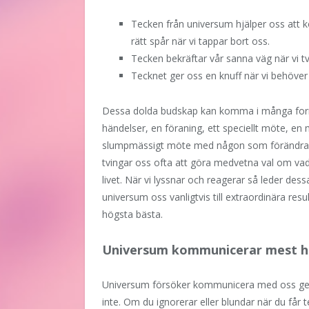
Tecken från universum hjälper oss att 
rätt spår när vi tappar bort oss.
Tecken bekräftar vår sanna väg när vi tv
Tecknet ger oss en knuff när vi behöve
Dessa dolda budskap kan komma i många form
händelser, en föraning, ett speciellt möte, en m
slumpmässigt möte med någon som förändrar 
tvingar oss ofta att göra medvetna val om vad vi
livet. När vi lyssnar och reagerar så leder dess
universum oss vanligtvis till extraordinära resul
högsta bästa.
Universum kommunicerar mest he
Universum försöker kommunicera med oss geno
inte. Om du ignorerar eller blundar när du få