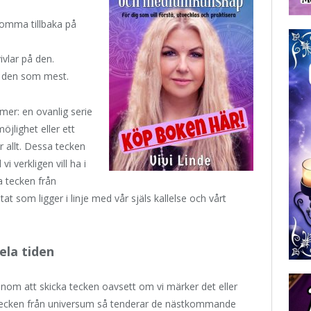
komma tillbaka på
ivlar på den.
r den som mest.
er: en ovanlig serie
öjlighet eller ett
allt. Dessa tecken
 verkligen vill ha i
a tecken från
tat som ligger i linje med vår själs kallelse och vårt
la tiden
m att skicka tecken oavsett om vi märker det eller
r tecken från universum så tenderar de nästkommande