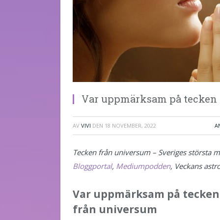
Var uppmärksam på tecken 
AV
VIVI
DEN
18 NOVEMBER, 2022
A
Tecken från universum – Sveriges största m
Bloggportal
,
Mediumpodden
, Veckans astro
Var uppmärksam på tecken
från universum