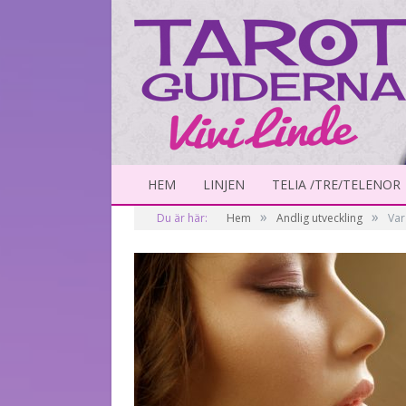
HEM
LINJEN
TELIA /TRE/TELENOR
»
»
Du är här:
Hem
Andlig utveckling
Var