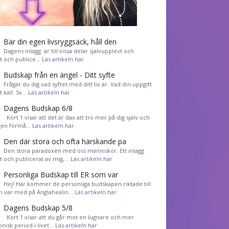
Bär din egen livsryggsäck, håll den
Dagens inlägg är till vissa delar självupplevt och
et och publice…
Läs artikeln här
Budskap från en ängel - Ditt syfte
Frågar du dig vad syftet med ditt liv är. Vad din uppgift
tt kall. Sv…
Läs artikeln här
Dagens Budskap 6/8
Kort 1 visar att det är dax att tro mer på dig själv och
gen förmå…
Läs artikeln här
Den där stora och ofta härskande pa
Den stora paradoxen med oss människor. Ett inlägg
et och publicerat av mig,…
Läs artikeln här
Personliga Budskap till ER som var
Hej! Här kommer de personliga budskapen riktade till
m var med på Änglahealin…
Läs artikeln här
Dagens Budskap 5/8
Kort 1 visar att du går mot en lugnare och mer
nisk period i livet…
Läs artikeln här