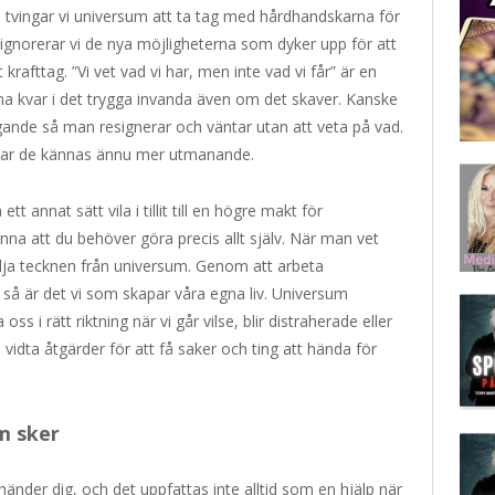
ta tvingar vi universum att ta tag med hårdhandskarna för
r så ignorerar vi de nya möjligheterna som dyker upp för att
krafttag. ”Vi vet vad vi har, men inte vad vi får” är en
anna kvar i det trygga invanda även om det skaver. Kanske
ande så man resignerar och väntar utan att veta på vad.
ukar de kännas ännu mer utmanande.
 annat sätt vila i tillit till en högre makt för
änna att du behöver göra precis allt själv. När man vet
kilja tecknen från universum. Genom att arbeta
 är det vi som skapar våra egna liv. Universum
ss i rätt riktning när vi går vilse, blir distraherade eller
e vidta åtgärder för att få saker och ting att hända för
om sker
 händer dig, och det uppfattas inte alltid som en hjälp när