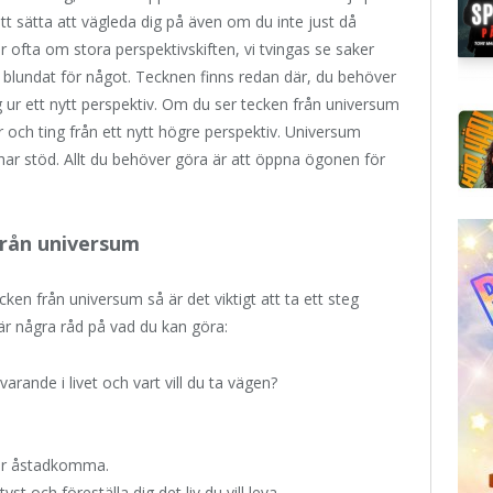
tt sätta att vägleda dig på även om du inte just då
r ofta om stora perspektivskiften, vi tvingas se saker
ller blundat för något. Tecknen finns redan där, du behöver
 ur ett nytt perspektiv. Om du ser tecken från universum
r och ting från ett nytt högre perspektiv. Universum
vi har stöd. Allt du behöver göra är att öppna ögonen för
rån universum
en från universum så är det viktigt att ta ett steg
r är några råd på vad du kan göra:
arande i livet och vart vill du ta vägen?
ller åstadkomma.
t och föreställa dig det liv du vill leva.