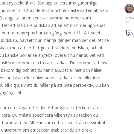
ara nyckeln till att låsa upp universums gudomliga
s nummer är ett av de första och enklaste sätten att veta
Ett ängeltal är en serie av samma nummer som
föres
här
3. Det ett starkare budskap att se ett nummer upprepas
Läs 
se numret upprepas bara en gång, som i 111.Att se ett
t budskap, oavsett hur många gånger man ser det. Att se
dskap, men att se 111 ger ett starkare budskap, och att
u kanske börjar se ängeltal överallt nu när du vet vad
glasiffror kommer din tro att stärkas. Du kommer att inse
 bakom dig och att du har hjälp.Det är helt och hållet
ns budskap eller universums starka tecken eller inte.
 till dig själv att du håller på att byta perspektiv. Du kan
vägagångssätt.
om du frågar efter det. Att begära ett tecken från
cera. Du måste specificera vilken typ av tecken du
t arbeta med. Allt kan vara ett tecken, från en symbol
er universum om ett tecken etablerar du en direkt