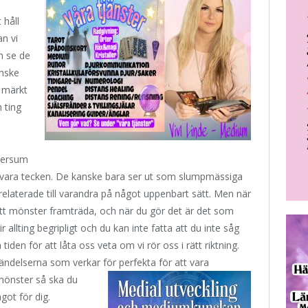
 håll
an vi
h se de
anske
 märkt
 ting
iversum
erkar vara tecken. De kanske bara ser ut som slumpmässiga
relaterade till varandra på något uppenbart sätt. Men när
tt mönster framträda, och när du gör det är det som
r allting begripligt och du kan inte fatta att du inte såg
iden för att låta oss veta om vi rör oss i rätt riktning.
ndelserna som verkar för perfekta för att vara
önster så ska du
got för dig.