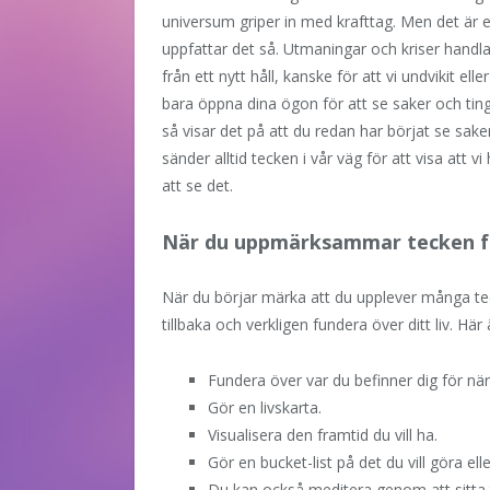
universum griper in med krafttag. Men det är e
uppfattar det så. Utmaningar och kriser handla
från ett nytt håll, kanske för att vi undvikit e
bara öppna dina ögon för att se saker och ting
så visar det på att du redan har börjat se sake
sänder alltid tecken i vår väg för att visa att 
att se det.
När du uppmärksammar tecken f
När du börjar märka att du upplever många teck
tillbaka och verkligen fundera över ditt liv. Hä
Fundera över var du befinner dig för närv
Gör en livskarta.
Visualisera den framtid du vill ha.
Gör en bucket-list på det du vill göra e
Du kan också meditera genom att sitta tys