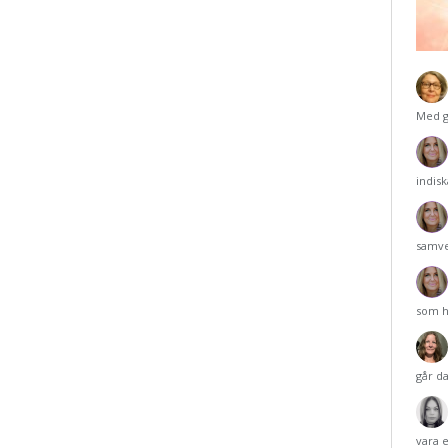
Med g
indisk
samver
som h
går d
vara 