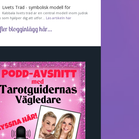
Livets Träd - symbolisk modell för
Kabbala livets träd är en central modell inom judisk
k som hjälper dig att utfor…
Läs artikeln här
fler blogginlägg här...