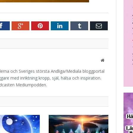
r
Facebook
Google+
Pinterest
LinkedIn
Tumblr
E-
post
Website
iderna och Sveriges största Andliga/Mediala bloggportal
are med inriktning kropp, själ, hälsa och inspiration.
odcasten Mediumpodden.