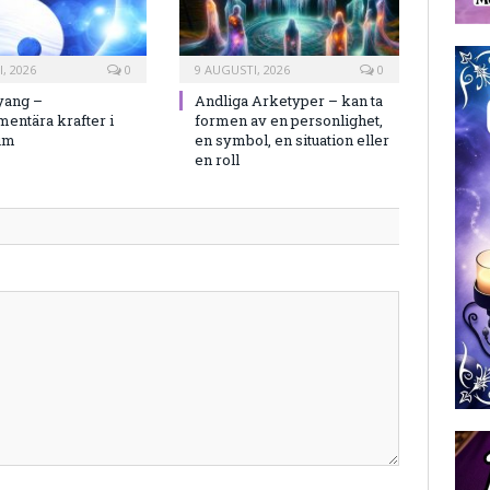
, 2026
0
9 AUGUSTI, 2026
0
yang –
Andliga Arketyper – kan ta
entära krafter i
formen av en personlighet,
um
en symbol, en situation eller
en roll