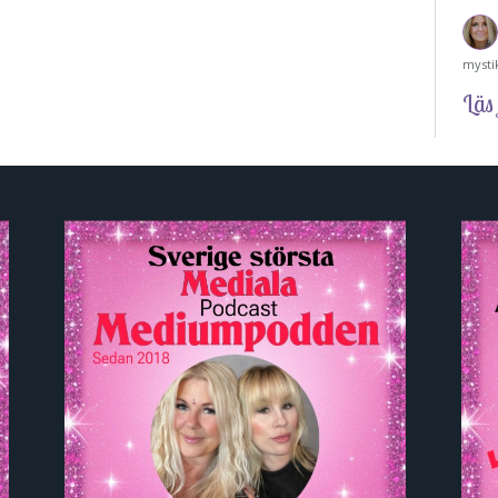
mysti
Läs 