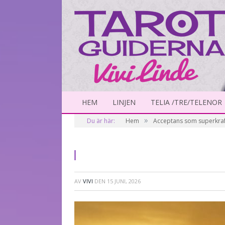
HEM
LINJEN
TELIA /TRE/TELENOR
»
Du är här:
Hem
Acceptans som superkraf
AV
VIVI
DEN
15 JUNI, 2026