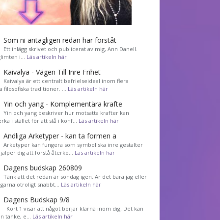
Som ni antagligen redan har förståt
Ett inlägg skrivet och publicerat av mig, Ann Danell.
limten i…
Läs artikeln här
Kaivalya - Vägen Till Inre Frihet
Kaivalya är ett centralt befrielseideal inom flera
a filosofiska traditioner. …
Läs artikeln här
Yin och yang - Komplementära krafte
Yin och yang beskriver hur motsatta krafter kan
ka i stället för att stå i konf…
Läs artikeln här
Andliga Arketyper - kan ta formen a
Arketyper kan fungera som symboliska inre gestalter
jälper dig att förstå återko…
Läs artikeln här
Dagens budskap 260809
Tänk att det redan är söndag igen. Är det bara jag eller
agarna otroligt snabbt…
Läs artikeln här
Dagens Budskap 9/8
Kort 1 visar att något börjar klarna inom dig. Det kan
en tanke, e…
Läs artikeln här