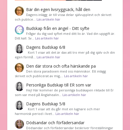
Bär din egen livsryggsäck, håll den
Dagens inlägg är till vissa delar självupplevt och skrivet
och publice…
Läs artikeln här
Budskap från en ängel - Ditt syfte
Frågar du dig vad syftet med ditt liv är. Vad din uppgift är.
Ditt kall. Sv…
Läs artikeln här
Dagens Budskap 6/8
Kort 1 visar att det är dax att tro mer på dig själv och din
egen förmå…
Läs artikeln här
Den där stora och ofta härskande pa
Den stora paradoxen med oss människor. Ett inlägg
skrivet och publicerat av mig,…
Läs artikeln här
Personliga Budskap till ER som var
Hej! Här kommer de personliga budskapen riktade till Er
som var med på Änglahealin…
Läs artikeln här
Dagens Budskap 5/8
Kort 1 visar att du går mot en lugnare och mer
harmonisk period i livet…
Läs artikeln här
Dödsandar och förfädersandar
Dödsandar och förfädersandar beskriver föreställningar