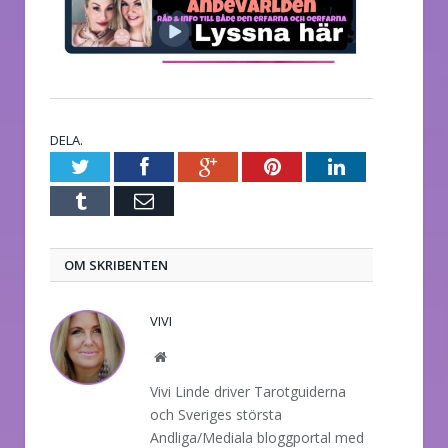
DELA.
Twitter
Facebook
Google+
Pinterest
LinkedIn
Tumblr
E-
post
OM SKRIBENTEN
VIVI
Website
Vivi Linde driver Tarotguiderna
och Sveriges största
Andliga/Mediala bloggportal med