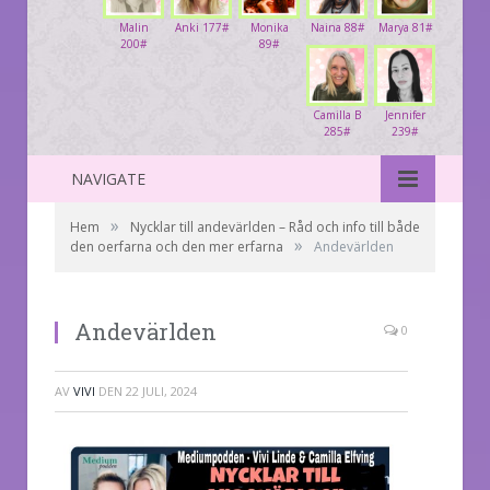
Malin
Anki 177#
Monika
Naina 88#
Marya 81#
200#
89#
Camilla B
Jennifer
285#
239#
NAVIGATE
»
Hem
Nycklar till andevärlden – Råd och info till både
»
den oerfarna och den mer erfarna
Andevärlden
Andevärlden
0
AV
VIVI
DEN
22 JULI, 2024