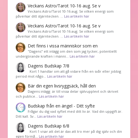
Veckans Astro/Tarot 10-16 aug. Se v
Veckans Astro/Tarot 10-16 aug. Se vilken energi som
påverkar ditt stjärntecken. …
Läs artikeln här
Veckans Astro/Tarot 10-16 aug. Se v
Veckans Astro/Tarot 10-16 aug. Se vilken energi som
påverkar ditt stjärntecken. …
Läs artikeln här
Det finns i vissa människor som en
"Dagens" ett inlägg om den som jag tycker, potentiellt
undergörande kraften i männi…
Läs artikeln här
Dagens Budskap 7/8
Kort 1 handlar om att gå vidare från en svår eller jobbig
period mot någo…
Läs artikeln här
Bär din egen livsryggsäck, håll den
Dagens inlägg är till vissa delar självupplevt och skrivet
och publice…
Läs artikeln här
Budskap från en ängel - Ditt syfte
Frågar du dig vad syftet med ditt liv är. Vad din uppgift är.
Ditt kall. Sv…
Läs artikeln här
Dagens Budskap 6/8
Kort 1 visar att det är dax att tro mer på dig själv och din
egen förmå…
Läs artikeln här