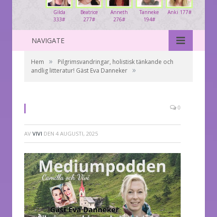
Gilda
Beatrice
Anneth
Tanneke
Anki 177#
333#
277#
276#
194#
NAVIGATE
»
Hem
Pilgrimsvandringar, holistisk tänkande och
»
andlig litteratur! Gäst Eva Danneker
0
AV
VIVI
DEN
4 AUGUSTI, 2025