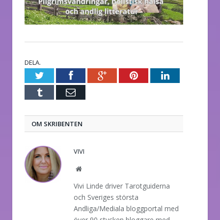
DELA.
Twitter
Facebook
Google+
Pinterest
LinkedIn
Tumblr
E-
post
OM SKRIBENTEN
VIVI
Website
Vivi Linde driver Tarotguiderna
och Sveriges största
Andliga/Mediala bloggportal med
över 90 stycken bloggare med